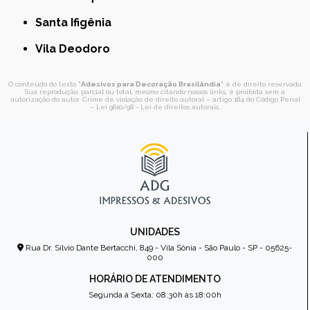
Santa Ifigênia
Vila Deodoro
O conteúdo do texto "
Adesivos para Decoração Brasilândia
" é de direito reservado.
Sua reprodução, parcial ou total, mesmo citando nossos links, é proibida sem a
autorização do autor. Crime de violação de direito autoral – artigo 184 do Código Penal
–
Lei 9610/98 - Lei de direitos autorais
.
UNIDADES
Rua Dr. Sílvio Dante Bertacchi, 849 - Vila Sônia - São Paulo - SP - 05625-
000
HORÁRIO DE ATENDIMENTO
Segunda à Sexta: 08:30h às 18:00h