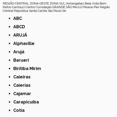
REGIÃO CENTRAL
ZONA OESTE
ZONA SUL
Anhangabaú
Bela Vista
Bom
Retiro
Cambuci
Centro
Consolação
GRANDE SÃO PAULO
Paraíso
Pari
Região
Central
República
Santa Cecília
São Paulo
Sé
ABC
ABCD
ARUJÁ
Alphaville
Arujá
Barueri
Biritiba Mirim
Caieiras
Caierias
Cajamar
Carapicuíba
Cotia