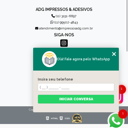
ADG IMPRESSOS & ADESIVOS
(11) 3151-6697
(11) 99502-4843
atendimento@impressosadg.com.br
SIGA-NOS
MENU
Olá! Fale agora pelo WhatsApp
HOME
QUEM SOMOS
PRODUTOS
Insira seu telefone
CONTATO
CATEGORIAS
1
MAPA DO SITE
INICIAR CONVERSA
Copyright © Impressos ADG. (Lei 9610 de 19/02/1998)
1
HTML
CSS