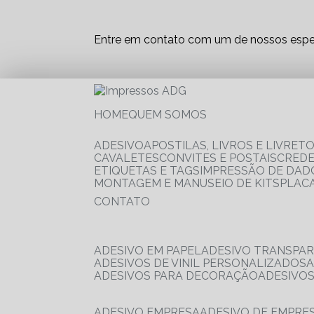
Entre em contato com um de nossos espec
HOME
QUEM SOMOS
ADESIVO
APOSTILAS, LIVROS E LIVRET
CAVALETES
CONVITES E POSTAIS
CRED
ETIQUETAS E TAGS
IMPRESSÃO DE DADO
MONTAGEM E MANUSEIO DE KITS
PLAC
CONTATO
ADESIVO EM PAPEL
ADESIVO TRANSPA
ADESIVOS DE VINIL PERSONALIZADOS
ADESIVOS PARA DECORAÇÃO
ADESIVO
ADESIVO EMPRESA
ADESIVO DE EMPR