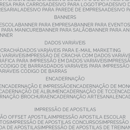
PRESA PARA CARROS
ADESIVO PARA LOGOTIPO
ADESIVO
RESARIAL
ADESIVO PARA PAREDE DE EMPRESA
ADESIVO 
BANNERS
 ESCOLA
BANNER PARA EMPRESA
BANNER PARA EVENTO
R PARA MANICURE
BANNER PARA SALÃO
BANNER PARA AN
ANNER
DADOS VARIÁVEIS
E CRACHÁ
DADOS VARIÁVEIS PARA E-MAIL MARKETING
 VARIÁVEIS
IMPRESSÃO DE CRACHÁ COM DADOS VARIÁVE
GRÁFICA PARA IMPRESSÃO EM DADOS VARIÁVEIS
IMPRESS
E CÓDIGO DE BARRAS
DADOS VARIÁVEIS PARA IMPRESSÃO
VARIÁVEIS CÓDIGO DE BARRAS
ENCADERNAÇÃO
ENCADERNAÇÃO E IMPRESSÃO
ENCADERNAÇÃO DE MON
NCADERNAÇÃO DE ÁLBUM
ENCADERNAÇÃO DE TCC
ENCA
ERNAÇÃO BROCHURA
ENCADERNAÇÃO ARTESANAL
ENC
IMPRESSÃO DE APOSTILAS
SÃO OFFSET APOSTILA
IMPRESSÃO APOSTILA ESCOLAR
NTOS
IMPRESSÃO DE APOSTILAS CONCURSOS
IMPRESSÃO
DA DE APOSTILAS
IMPRESSÃO DE APOSTILAS DE TREIN