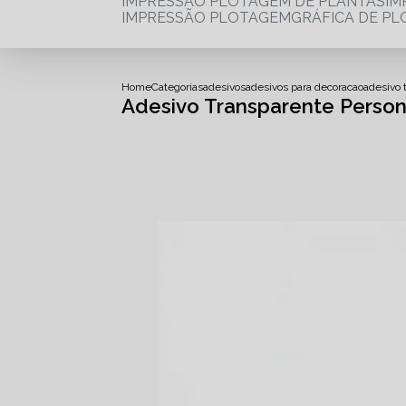
IMPRESSÃO PLOTAGEM DE PLANTAS
I
IMPRESSÃO PLOTAGEM
GRÁFICA DE P
Home
Categorias
adesivos
adesivos para decoracao
adesivo 
Adesivo Transparente Perso