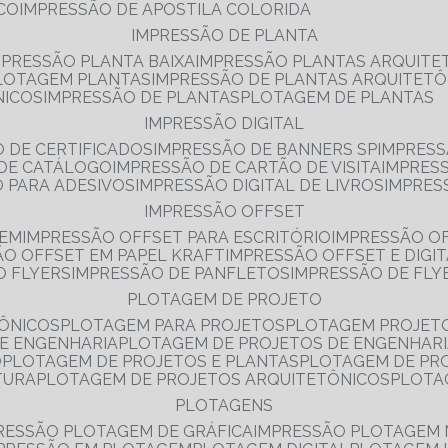
NCO
IMPRESSÃO DE APOSTILA COLORIDA
IMPRESSÃO DE PLANTA
MPRESSÃO PLANTA BAIXA
IMPRESSÃO PLANTAS ARQUITE
PLOTAGEM PLANTAS
IMPRESSÃO DE PLANTAS ARQUITETÔ
NICOS
IMPRESSÃO DE PLANTAS
PLOTAGEM DE PLANTAS
IMPRESSÃO DIGITAL
O DE CERTIFICADOS
IMPRESSÃO DE BANNERS SP
IMPRESS
 DE CATÁLOGO
IMPRESSÃO DE CARTÃO DE VISITA
IMPRES
O PARA ADESIVOS
IMPRESSÃO DIGITAL DE LIVROS
IMPRES
IMPRESSÃO OFFSET
GEM
IMPRESSÃO OFFSET PARA ESCRITÓRIO
IMPRESSÃO O
ÃO OFFSET EM PAPEL KRAFT
IMPRESSÃO OFFSET E DIGI
O FLYERS
IMPRESSÃO DE PANFLETOS
IMPRESSÃO DE FLY
PLOTAGEM DE PROJETO
TÔNICOS
PLOTAGEM PARA PROJETOS
PLOTAGEM PROJET
DE ENGENHARIA
PLOTAGEM DE PROJETOS DE ENGENHAR
O
PLOTAGEM DE PROJETOS E PLANTAS
PLOTAGEM DE PR
TURA
PLOTAGEM DE PROJETOS ARQUITETÔNICOS
PLOT
PLOTAGENS
RESSÃO PLOTAGEM DE GRÁFICA
IMPRESSÃO PLOTAGEM 