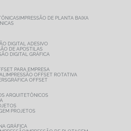
TÔNICAS
IMPRESSÃO DE PLANTA BAIXA
NICAS
ÃO DIGITAL ADESIVO
SÃO DE APOSTILAS
SÃO DIGITAL GRÁFICA
FFSET PARA EMPRESA
TAL
IMPRESSÃO OFFSET ROTATIVA
ERS
GRÁFICA OFFSET
OS ARQUITETÔNICOS
IA
OJETOS
AGEM PROJETOS
NA GRÁFICA