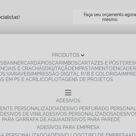
Faça seu orçamento agor
ialistas!
mesmo
PRODUTOS
OS
BANNER
CARDÁPIOS
CARIMBOS
CARTAZES E PÔSTERES
ENCIAIS E CRACHÁS
DIGITAÇÃO
EMPASTAMENTO
ENCADE
S VARIÁVEIS
IMPRESSÃO DIGITAL P/B E COLORIDA
IMPR
AS EM PS E ACRÍLICO
PLOTAGENS DE PROJETOS
ADESIVOS
RENTE PERSONALIZADO
ADESIVO PERFURADO PERSONA
ADESIVOS DE VINIL
ADESIVOS PERSONALIZADOS
ADESIV
S PARA GARRAFA DE ÁGUA
ADESIVOS PARA PAREDE
ADESIVOS PARA EMPRESA
ESA PERSONALIZADO
ADESIVO LOGOTIPO DE EMPRESA
A