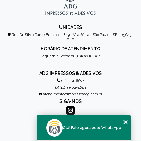
UNIDADES
Rua Dr. Sílvio Dante Bertacchi, 849 - Vila Sônia - São Paulo - SP - 05625-
000
HORÁRIO DE ATENDIMENTO
Segunda à Sexta: 08:30h às 18:00h
ADG IMPRESSOS & ADESIVOS
(11) 3151-6697
(11) 99502-4843
atendimento@impressosadg.com.br
SIGA-NOS
MENU
Olá! Fale agora pelo WhatsApp
HOME