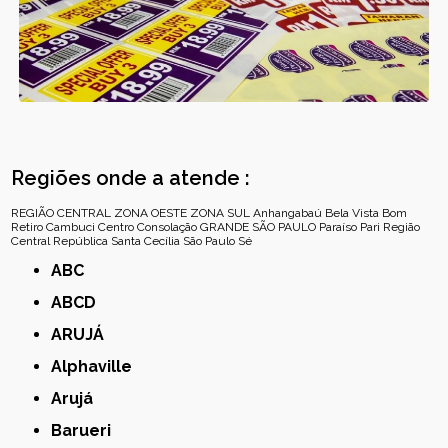
Regiões onde a atende :
REGIÃO CENTRAL
ZONA OESTE
ZONA SUL
Anhangabaú
Bela Vista
Bom
Retiro
Cambuci
Centro
Consolação
GRANDE SÃO PAULO
Paraíso
Pari
Região
Central
República
Santa Cecília
São Paulo
Sé
ABC
ABCD
ARUJÁ
Alphaville
Arujá
Barueri