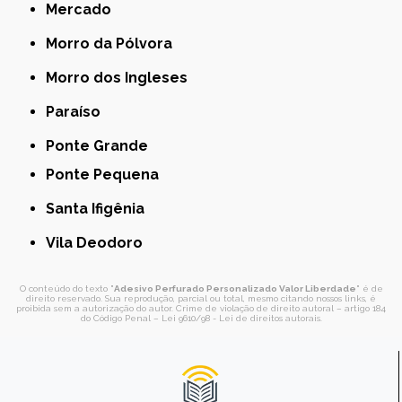
Mercado
Morro da Pólvora
Morro dos Ingleses
Paraíso
Ponte Grande
Ponte Pequena
Santa Ifigênia
Vila Deodoro
O conteúdo do texto "
Adesivo Perfurado Personalizado Valor Liberdade
" é de
direito reservado. Sua reprodução, parcial ou total, mesmo citando nossos links, é
proibida sem a autorização do autor. Crime de violação de direito autoral – artigo 184
do Código Penal –
Lei 9610/98 - Lei de direitos autorais
.