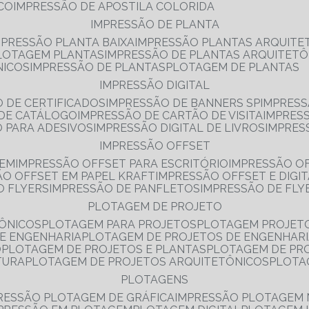
NCO
IMPRESSÃO DE APOSTILA COLORIDA
IMPRESSÃO DE PLANTA
MPRESSÃO PLANTA BAIXA
IMPRESSÃO PLANTAS ARQUITE
PLOTAGEM PLANTAS
IMPRESSÃO DE PLANTAS ARQUITETÔ
NICOS
IMPRESSÃO DE PLANTAS
PLOTAGEM DE PLANTAS
IMPRESSÃO DIGITAL
O DE CERTIFICADOS
IMPRESSÃO DE BANNERS SP
IMPRESS
 DE CATÁLOGO
IMPRESSÃO DE CARTÃO DE VISITA
IMPRES
O PARA ADESIVOS
IMPRESSÃO DIGITAL DE LIVROS
IMPRES
IMPRESSÃO OFFSET
GEM
IMPRESSÃO OFFSET PARA ESCRITÓRIO
IMPRESSÃO O
ÃO OFFSET EM PAPEL KRAFT
IMPRESSÃO OFFSET E DIGI
O FLYERS
IMPRESSÃO DE PANFLETOS
IMPRESSÃO DE FLY
PLOTAGEM DE PROJETO
TÔNICOS
PLOTAGEM PARA PROJETOS
PLOTAGEM PROJET
DE ENGENHARIA
PLOTAGEM DE PROJETOS DE ENGENHAR
O
PLOTAGEM DE PROJETOS E PLANTAS
PLOTAGEM DE PR
TURA
PLOTAGEM DE PROJETOS ARQUITETÔNICOS
PLOT
PLOTAGENS
RESSÃO PLOTAGEM DE GRÁFICA
IMPRESSÃO PLOTAGEM 