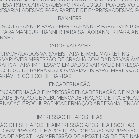
PRESA PARA CARROS
ADESIVO PARA LOGOTIPO
ADESIVO
RESARIAL
ADESIVO PARA PAREDE DE EMPRESA
ADESIVO 
BANNERS
 ESCOLA
BANNER PARA EMPRESA
BANNER PARA EVENTO
R PARA MANICURE
BANNER PARA SALÃO
BANNER PARA AN
ANNER
DADOS VARIÁVEIS
E CRACHÁ
DADOS VARIÁVEIS PARA E-MAIL MARKETING
 VARIÁVEIS
IMPRESSÃO DE CRACHÁ COM DADOS VARIÁVE
GRÁFICA PARA IMPRESSÃO EM DADOS VARIÁVEIS
IMPRESS
E CÓDIGO DE BARRAS
DADOS VARIÁVEIS PARA IMPRESSÃO
VARIÁVEIS CÓDIGO DE BARRAS
ENCADERNAÇÃO
ENCADERNAÇÃO E IMPRESSÃO
ENCADERNAÇÃO DE MON
NCADERNAÇÃO DE ÁLBUM
ENCADERNAÇÃO DE TCC
ENCA
ERNAÇÃO BROCHURA
ENCADERNAÇÃO ARTESANAL
ENC
IMPRESSÃO DE APOSTILAS
SÃO OFFSET APOSTILA
IMPRESSÃO APOSTILA ESCOLAR
NTOS
IMPRESSÃO DE APOSTILAS CONCURSOS
IMPRESSÃO
DA DE APOSTILAS
IMPRESSÃO DE APOSTILAS DE TREIN