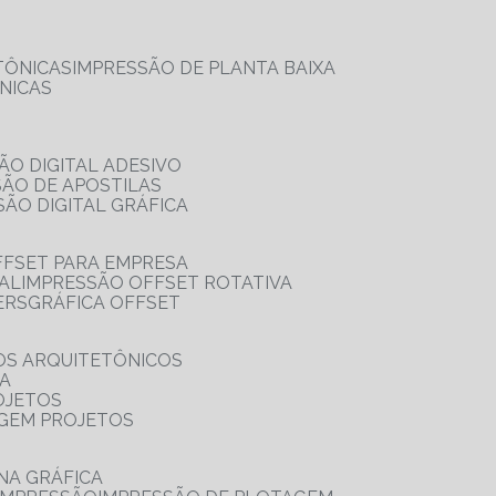
TÔNICAS
IMPRESSÃO DE PLANTA BAIXA
NICAS
ÃO DIGITAL ADESIVO
SÃO DE APOSTILAS
SÃO DIGITAL GRÁFICA
FFSET PARA EMPRESA
TAL
IMPRESSÃO OFFSET ROTATIVA
ERS
GRÁFICA OFFSET
OS ARQUITETÔNICOS
IA
OJETOS
AGEM PROJETOS
NA GRÁFICA