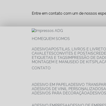
Entre em contato com um de nossos espec
HOME
QUEM SOMOS
ADESIVO
APOSTILAS, LIVROS E LIVRET
CAVALETES
CONVITES E POSTAIS
CRED
ETIQUETAS E TAGS
IMPRESSÃO DE DADO
MONTAGEM E MANUSEIO DE KITS
PLAC
CONTATO
ADESIVO EM PAPEL
ADESIVO TRANSPA
ADESIVOS DE VINIL PERSONALIZADOS
ADESIVOS PARA DECORAÇÃO
ADESIVO
ADESIVO EMPRESA
ADESIVO DE EMPR