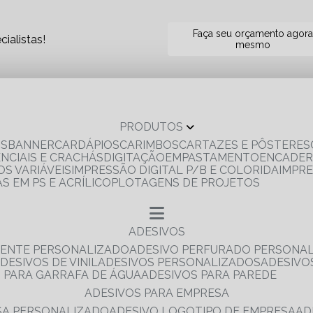
Faça seu orçamento agor
ialistas!
mesmo
PRODUTOS
OS
BANNER
CARDÁPIOS
CARIMBOS
CARTAZES E PÔSTERES
ENCIAIS E CRACHÁS
DIGITAÇÃO
EMPASTAMENTO
ENCADE
S VARIÁVEIS
IMPRESSÃO DIGITAL P/B E COLORIDA
IMPR
AS EM PS E ACRÍLICO
PLOTAGENS DE PROJETOS
ADESIVOS
RENTE PERSONALIZADO
ADESIVO PERFURADO PERSONA
ADESIVOS DE VINIL
ADESIVOS PERSONALIZADOS
ADESIV
S PARA GARRAFA DE ÁGUA
ADESIVOS PARA PAREDE
ADESIVOS PARA EMPRESA
ESA PERSONALIZADO
ADESIVO LOGOTIPO DE EMPRESA
A