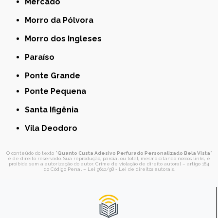
Mercado
Morro da Pólvora
Morro dos Ingleses
Paraíso
Ponte Grande
Ponte Pequena
Santa Ifigênia
Vila Deodoro
O conteúdo do texto "
Quanto Custa Adesivo Perfurado Personalizado Bela Vista
"
é de direito reservado. Sua reprodução, parcial ou total, mesmo citando nossos links, é
proibida sem a autorização do autor. Crime de violação de direito autoral – artigo 184
do Código Penal –
Lei 9610/98 - Lei de direitos autorais
.