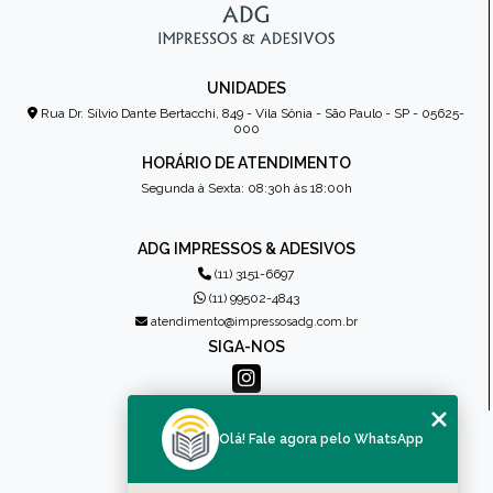
UNIDADES
Rua Dr. Sílvio Dante Bertacchi, 849 - Vila Sônia - São Paulo - SP - 05625-
000
HORÁRIO DE ATENDIMENTO
Segunda à Sexta: 08:30h às 18:00h
ADG IMPRESSOS & ADESIVOS
(11) 3151-6697
(11) 99502-4843
atendimento@impressosadg.com.br
SIGA-NOS
MENU
Olá! Fale agora pelo WhatsApp
HOME
QUEM SOMOS