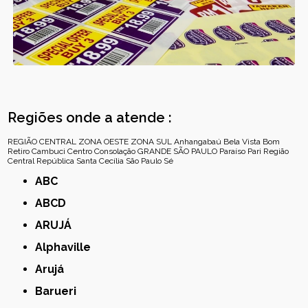
Regiões onde a atende :
REGIÃO CENTRAL
ZONA OESTE
ZONA SUL
Anhangabaú
Bela Vista
Bom
Retiro
Cambuci
Centro
Consolação
GRANDE SÃO PAULO
Paraíso
Pari
Região
Central
República
Santa Cecília
São Paulo
Sé
ABC
ABCD
ARUJÁ
Alphaville
Arujá
Barueri