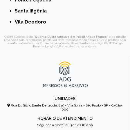
Santa Ifigênia
Vila Deodoro
O conteúdo do texto "
Quanto Custa Adesivo em Papel Anália Franco
" é de direito
reservado. Sua reprodução, parcial ou total, mesmo citando nossos links, é proibida sem
a autorização do autor. Crime de violação de direito autoral – artigo 184 do Código
Penal –
Lei 9610/98 - Lei de direitos autorais
.
UNIDADES
Rua Dr. Sílvio Dante Bertacchi, 849 - Vila Sônia - São Paulo - SP - 05625-
000
HORÁRIO DE ATENDIMENTO
Segunda à Sexta: 08:30h às 18:00h