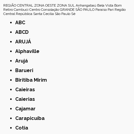
REGIÃO CENTRAL
ZONA OESTE
ZONA SUL
Anhangabaú
Bela Vista
Bom
Retiro
Cambuci
Centro
Consolação
GRANDE SÃO PAULO
Paraíso
Pari
Região
Central
República
Santa Cecília
São Paulo
Sé
ABC
ABCD
ARUJÁ
Alphaville
Arujá
Barueri
Biritiba Mirim
Caieiras
Caierias
Cajamar
Carapicuíba
Cotia