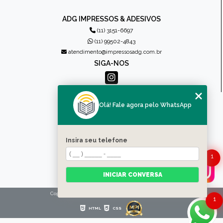
ADG IMPRESSOS & ADESIVOS
(11) 3151-6697
(11) 99502-4843
atendimento@impressosadg.com.br
SIGA-NOS
MENU
Olá! Fale agora pelo WhatsApp
HOME
QUEM SOMOS
PRODUTOS
Insira seu telefone
CONTATO
1
CATEGORIAS
MAPA DO SITE
INICIAR CONVERSA
Copyright © Impressos ADG. (Lei 9610 de 19/02/1998)
1
HTML
CSS