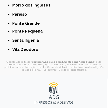
Morro dos Ingleses
Paraíso
Ponte Grande
Ponte Pequena
Santa Ifigênia
Vila Deodoro
O conteúdo do texto "
Comprar Adesivos para Embalagens Água Funda
" é de
direito reservado. Sua reprodução, parcial ou total, mesmo citando nossos links, é
proibida sem a autorização do autor. Crime de violação de direito autoral – artigo 184
do Código Penal –
Lei 9610/98 - Lei de direitos autorais
.