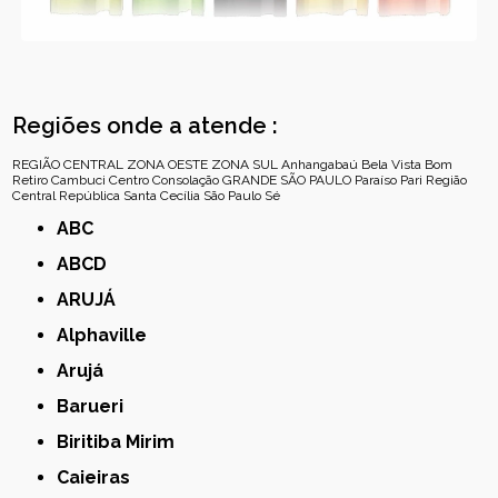
Regiões onde a atende :
REGIÃO CENTRAL
ZONA OESTE
ZONA SUL
Anhangabaú
Bela Vista
Bom
Retiro
Cambuci
Centro
Consolação
GRANDE SÃO PAULO
Paraíso
Pari
Região
Central
República
Santa Cecília
São Paulo
Sé
ABC
ABCD
ARUJÁ
Alphaville
Arujá
Barueri
Biritiba Mirim
Caieiras