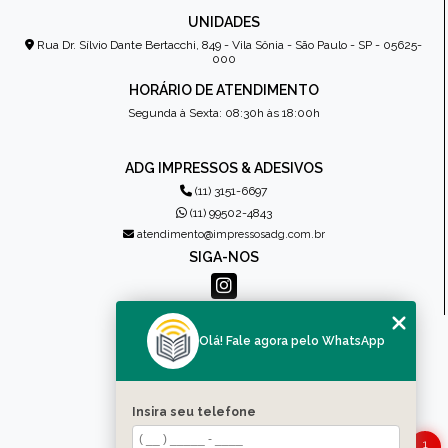
UNIDADES
Rua Dr. Sílvio Dante Bertacchi, 849 - Vila Sônia - São Paulo - SP - 05625-
000
HORÁRIO DE ATENDIMENTO
Segunda à Sexta: 08:30h às 18:00h
ADG IMPRESSOS & ADESIVOS
(11) 3151-6697
(11) 99502-4843
atendimento@impressosadg.com.br
SIGA-NOS
MENU
Olá! Fale agora pelo WhatsApp
HOME
QUEM SOMOS
PRODUTOS
Insira seu telefone
CONTATO
1
CATEGORIAS