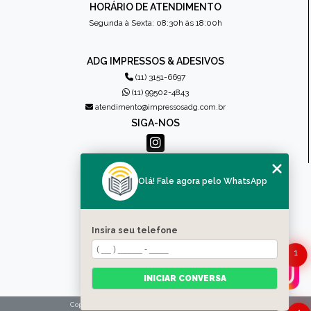
HORÁRIO DE ATENDIMENTO
Segunda à Sexta: 08:30h às 18:00h
ADG IMPRESSOS & ADESIVOS
(11) 3151-6697
(11) 99502-4843
atendimento@impressosadg.com.br
SIGA-NOS
MENU
Olá! Fale agora pelo WhatsApp
HOME
QUEM SOMOS
PRODUTOS
Insira seu telefone
CONTATO
1
CATEGORIAS
MAPA DO SITE
INICIAR CONVERSA
Copyright © Impressos ADG. (Lei 9610 de 19/02/1998)