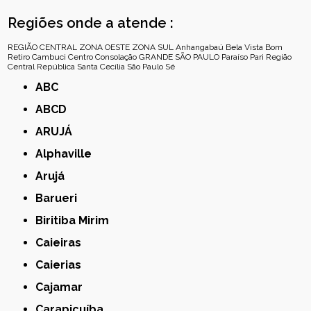
Regiões onde a atende :
REGIÃO CENTRAL
ZONA OESTE
ZONA SUL
Anhangabaú
Bela Vista
Bom
Retiro
Cambuci
Centro
Consolação
GRANDE SÃO PAULO
Paraíso
Pari
Região
Central
República
Santa Cecília
São Paulo
Sé
ABC
ABCD
ARUJÁ
Alphaville
Arujá
Barueri
Biritiba Mirim
Caieiras
Caierias
Cajamar
Carapicuíba