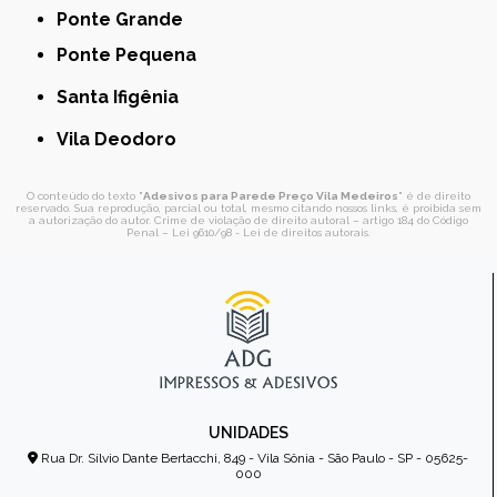
Ponte Grande
Ponte Pequena
Santa Ifigênia
Vila Deodoro
O conteúdo do texto "
Adesivos para Parede Preço Vila Medeiros
" é de direito
reservado. Sua reprodução, parcial ou total, mesmo citando nossos links, é proibida sem
a autorização do autor. Crime de violação de direito autoral – artigo 184 do Código
Penal –
Lei 9610/98 - Lei de direitos autorais
.
UNIDADES
Rua Dr. Sílvio Dante Bertacchi, 849 - Vila Sônia - São Paulo - SP - 05625-
000