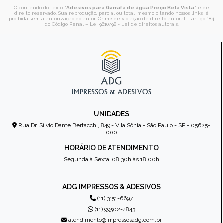
O conteúdo do texto "
Adesivos para Garrafa de água Preço Bela Vista
" é de
direito reservado. Sua reprodução, parcial ou total, mesmo citando nossos links, é
proibida sem a autorização do autor. Crime de violação de direito autoral – artigo 184
do Código Penal –
Lei 9610/98 - Lei de direitos autorais
.
UNIDADES
Rua Dr. Sílvio Dante Bertacchi, 849 - Vila Sônia - São Paulo - SP - 05625-
000
HORÁRIO DE ATENDIMENTO
Segunda à Sexta: 08:30h às 18:00h
ADG IMPRESSOS & ADESIVOS
(11) 3151-6697
(11) 99502-4843
atendimento@impressosadg.com.br