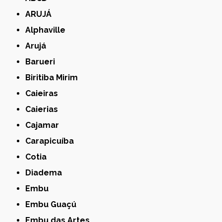
ARUJÁ
Alphaville
Arujá
Barueri
Biritiba Mirim
Caieiras
Caierias
Cajamar
Carapicuíba
Cotia
Diadema
Embu
Embu Guaçú
Embu das Artes