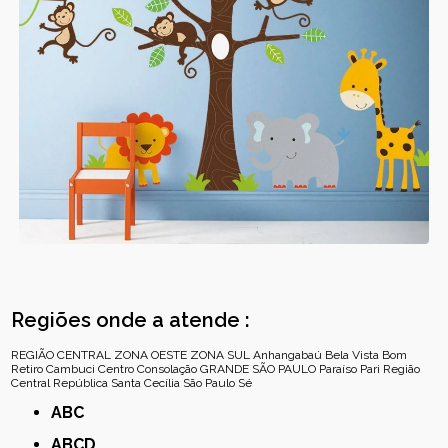
Regiões onde a atende :
REGIÃO CENTRAL
ZONA OESTE
ZONA SUL
Anhangabaú
Bela Vista
Bom
Retiro
Cambuci
Centro
Consolação
GRANDE SÃO PAULO
Paraíso
Pari
Região
Central
República
Santa Cecília
São Paulo
Sé
ABC
ABCD