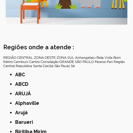
Regiões onde a atende :
REGIÃO CENTRAL
ZONA OESTE
ZONA SUL
Anhangabaú
Bela Vista
Bom
Retiro
Cambuci
Centro
Consolação
GRANDE SÃO PAULO
Paraíso
Pari
Região
Central
República
Santa Cecília
São Paulo
Sé
ABC
ABCD
ARUJÁ
Alphaville
Arujá
Barueri
Biritiba Mirim