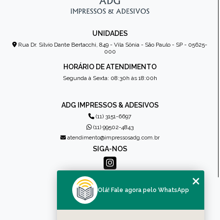
UNIDADES
Rua Dr. Sílvio Dante Bertacchi, 849 - Vila Sônia - São Paulo - SP - 05625-
000
HORÁRIO DE ATENDIMENTO
Segunda à Sexta: 08:30h às 18:00h
ADG IMPRESSOS & ADESIVOS
(11) 3151-6697
(11) 99502-4843
atendimento@impressosadg.com.br
SIGA-NOS
MENU
Olá! Fale agora pelo WhatsApp
HOME
QUEM SOMOS