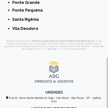
Ponte Grande
Ponte Pequena
Santa Ifigênia
Vila Deodoro
O conteúdo do texto "
Adesivos para Decoração Pirapora do Bom Jesus
" é de
direito reservado. Sua reprodução, parcial ou total, mesmo citando nossos links, é
proibida sem a autorização do autor. Crime de violação de direito autoral – artigo 184
do Código Penal –
Lei 9610/98 - Lei de direitos autorais
.
UNIDADES
Rua Dr. Sílvio Dante Bertacchi, 849 - Vila Sônia - São Paulo - SP - 05625-
000