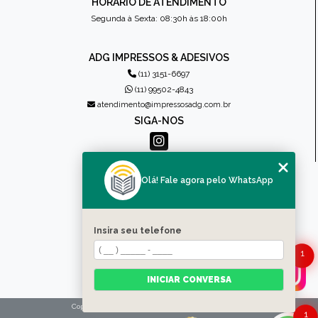
HORÁRIO DE ATENDIMENTO
Segunda à Sexta: 08:30h às 18:00h
ADG IMPRESSOS & ADESIVOS
(11) 3151-6697
(11) 99502-4843
atendimento@impressosadg.com.br
SIGA-NOS
MENU
Olá! Fale agora pelo WhatsApp
HOME
QUEM SOMOS
PRODUTOS
Insira seu telefone
CONTATO
1
CATEGORIAS
MAPA DO SITE
INICIAR CONVERSA
Copyright © Impressos ADG. (Lei 9610 de 19/02/1998)
1