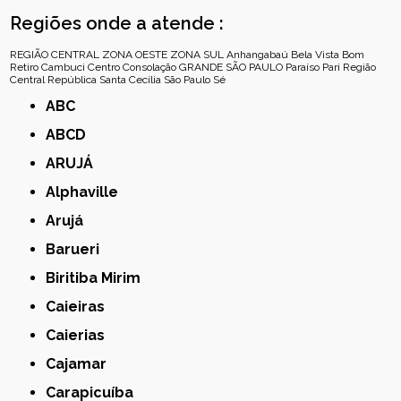
Regiões onde a atende :
REGIÃO CENTRAL
ZONA OESTE
ZONA SUL
Anhangabaú
Bela Vista
Bom
Retiro
Cambuci
Centro
Consolação
GRANDE SÃO PAULO
Paraíso
Pari
Região
Central
República
Santa Cecília
São Paulo
Sé
ABC
ABCD
ARUJÁ
Alphaville
Arujá
Barueri
Biritiba Mirim
Caieiras
Caierias
Cajamar
Carapicuíba