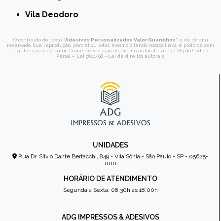
Vila Deodoro
O conteúdo do texto "
Adesivos Personalizados Valor Guarulhos
" é de direito
reservado. Sua reprodução, parcial ou total, mesmo citando nossos links, é proibida sem
a autorização do autor. Crime de violação de direito autoral – artigo 184 do Código
Penal –
Lei 9610/98 - Lei de direitos autorais
.
UNIDADES
Rua Dr. Sílvio Dante Bertacchi, 849 - Vila Sônia - São Paulo - SP - 05625-
000
HORÁRIO DE ATENDIMENTO
Segunda à Sexta: 08:30h às 18:00h
ADG IMPRESSOS & ADESIVOS