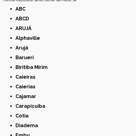
Central
República
Santa Cecília
São Paulo
Sé
ABC
ABCD
ARUJÁ
Alphaville
Arujá
Barueri
Biritiba Mirim
Caieiras
Caierias
Cajamar
Carapicuíba
Cotia
Diadema
Embu