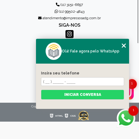
(11) 3151-6697
(11) 99502-4843
atendimento@impressosadg.com.br
SIGA-NOS
MENU
Olá! Fale agora pelo WhatsApp
HOME
QUEM SOMOS
PRODUTOS
Insira seu telefone
CONTATO
1
CATEGORIAS
MAPA DO SITE
INICIAR CONVERSA
Copyright © Impressos ADG. (Lei 9610 de 19/02/1998)
1
HTML
CSS