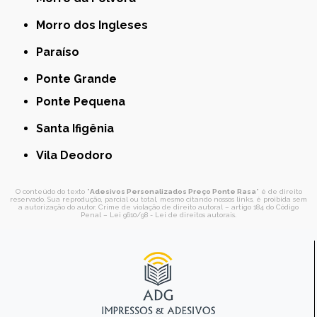
Morro dos Ingleses
Paraíso
Ponte Grande
Ponte Pequena
Santa Ifigênia
Vila Deodoro
O conteúdo do texto "
Adesivos Personalizados Preço Ponte Rasa
" é de direito
reservado. Sua reprodução, parcial ou total, mesmo citando nossos links, é proibida sem
a autorização do autor. Crime de violação de direito autoral – artigo 184 do Código
Penal –
Lei 9610/98 - Lei de direitos autorais
.