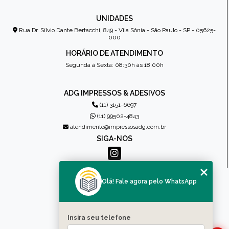
UNIDADES
Rua Dr. Sílvio Dante Bertacchi, 849 - Vila Sônia - São Paulo - SP - 05625-
000
HORÁRIO DE ATENDIMENTO
Segunda à Sexta: 08:30h às 18:00h
ADG IMPRESSOS & ADESIVOS
(11) 3151-6697
(11) 99502-4843
atendimento@impressosadg.com.br
SIGA-NOS
MENU
Olá! Fale agora pelo WhatsApp
HOME
QUEM SOMOS
PRODUTOS
Insira seu telefone
CONTATO