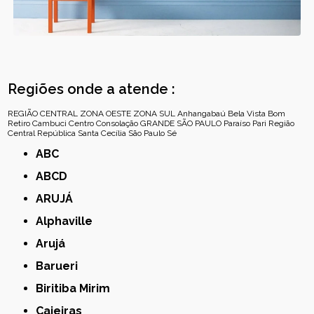
Regiões onde a atende :
REGIÃO CENTRAL
ZONA OESTE
ZONA SUL
Anhangabaú
Bela Vista
Bom
Retiro
Cambuci
Centro
Consolação
GRANDE SÃO PAULO
Paraíso
Pari
Região
Central
República
Santa Cecília
São Paulo
Sé
ABC
ABCD
ARUJÁ
Alphaville
Arujá
Barueri
Biritiba Mirim
Caieiras