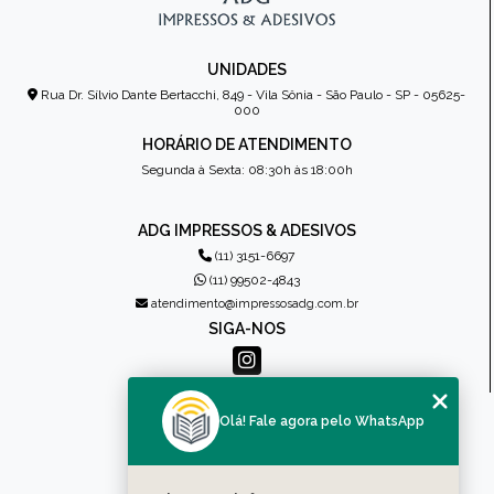
UNIDADES
Rua Dr. Sílvio Dante Bertacchi, 849 - Vila Sônia - São Paulo - SP - 05625-
000
HORÁRIO DE ATENDIMENTO
Segunda à Sexta: 08:30h às 18:00h
ADG IMPRESSOS & ADESIVOS
(11) 3151-6697
(11) 99502-4843
atendimento@impressosadg.com.br
SIGA-NOS
MENU
Olá! Fale agora pelo WhatsApp
HOME
QUEM SOMOS
PRODUTOS