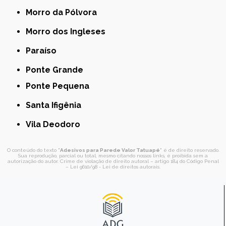
Morro da Pólvora
Morro dos Ingleses
Paraíso
Ponte Grande
Ponte Pequena
Santa Ifigênia
Vila Deodoro
O conteúdo do texto "
Adesivos para Parede Valor Tatuapé
" é de direito reservado.
Sua reprodução, parcial ou total, mesmo citando nossos links, é proibida sem a
autorização do autor. Crime de violação de direito autoral – artigo 184 do Código Penal
–
Lei 9610/98 - Lei de direitos autorais
.