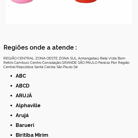
Regiões onde a atende :
REGIÃO CENTRAL
ZONA OESTE
ZONA SUL
Anhangabaú
Bela Vista
Bom
Retiro
Cambuci
Centro
Consolação
GRANDE SÃO PAULO
Paraíso
Pari
Região
Central
República
Santa Cecília
São Paulo
Sé
ABC
ABCD
ARUJÁ
Alphaville
Arujá
Barueri
Biritiba Mirim