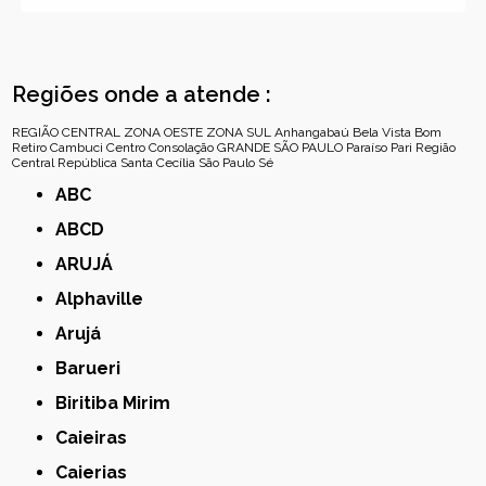
Regiões onde a atende :
REGIÃO CENTRAL
ZONA OESTE
ZONA SUL
Anhangabaú
Bela Vista
Bom
Retiro
Cambuci
Centro
Consolação
GRANDE SÃO PAULO
Paraíso
Pari
Região
Central
República
Santa Cecília
São Paulo
Sé
ABC
ABCD
ARUJÁ
Alphaville
Arujá
Barueri
Biritiba Mirim
Caieiras
Caierias