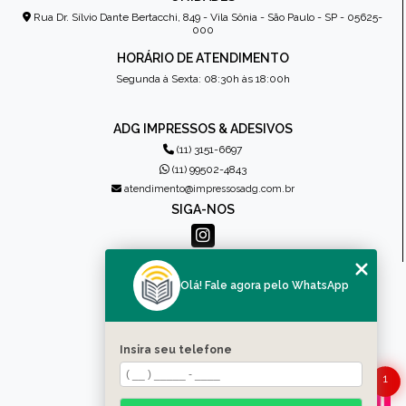
Rua Dr. Sílvio Dante Bertacchi, 849 - Vila Sônia - São Paulo - SP - 05625-
000
HORÁRIO DE ATENDIMENTO
Segunda à Sexta: 08:30h às 18:00h
ADG IMPRESSOS & ADESIVOS
(11) 3151-6697
(11) 99502-4843
atendimento@impressosadg.com.br
SIGA-NOS
MENU
Olá! Fale agora pelo WhatsApp
HOME
QUEM SOMOS
PRODUTOS
Insira seu telefone
CONTATO
1
CATEGORIAS
MAPA DO SITE