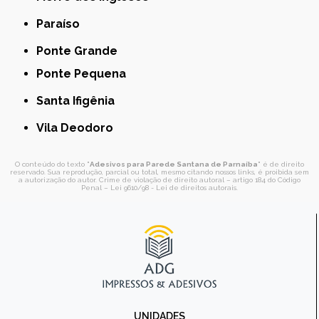
Paraíso
Ponte Grande
Ponte Pequena
Santa Ifigênia
Vila Deodoro
O conteúdo do texto "
Adesivos para Parede Santana de Parnaíba
" é de direito
reservado. Sua reprodução, parcial ou total, mesmo citando nossos links, é proibida sem
a autorização do autor. Crime de violação de direito autoral – artigo 184 do Código
Penal –
Lei 9610/98 - Lei de direitos autorais
.
UNIDADES