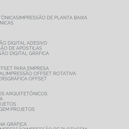
TÔNICAS
IMPRESSÃO DE PLANTA BAIXA
NICAS
ÃO DIGITAL ADESIVO
SÃO DE APOSTILAS
SÃO DIGITAL GRÁFICA
FFSET PARA EMPRESA
TAL
IMPRESSÃO OFFSET ROTATIVA
ERS
GRÁFICA OFFSET
OS ARQUITETÔNICOS
IA
OJETOS
AGEM PROJETOS
NA GRÁFICA