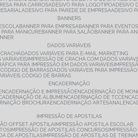
PRESA PARA CARROS
ADESIVO PARA LOGOTIPO
ADESIVO
RESARIAL
ADESIVO PARA PAREDE DE EMPRESA
ADESIVO 
BANNERS
 ESCOLA
BANNER PARA EMPRESA
BANNER PARA EVENTO
R PARA MANICURE
BANNER PARA SALÃO
BANNER PARA AN
ANNER
DADOS VARIÁVEIS
E CRACHÁ
DADOS VARIÁVEIS PARA E-MAIL MARKETING
 VARIÁVEIS
IMPRESSÃO DE CRACHÁ COM DADOS VARIÁVE
GRÁFICA PARA IMPRESSÃO EM DADOS VARIÁVEIS
IMPRESS
E CÓDIGO DE BARRAS
DADOS VARIÁVEIS PARA IMPRESSÃO
VARIÁVEIS CÓDIGO DE BARRAS
ENCADERNAÇÃO
ENCADERNAÇÃO E IMPRESSÃO
ENCADERNAÇÃO DE MON
NCADERNAÇÃO DE ÁLBUM
ENCADERNAÇÃO DE TCC
ENCA
ERNAÇÃO BROCHURA
ENCADERNAÇÃO ARTESANAL
ENC
IMPRESSÃO DE APOSTILAS
SÃO OFFSET APOSTILA
IMPRESSÃO APOSTILA ESCOLAR
NTOS
IMPRESSÃO DE APOSTILAS CONCURSOS
IMPRESSÃO
DA DE APOSTILAS
IMPRESSÃO DE APOSTILAS DE TREIN