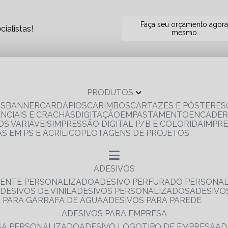
Faça seu orçamento agor
ialistas!
mesmo
PRODUTOS
OS
BANNER
CARDÁPIOS
CARIMBOS
CARTAZES E PÔSTERES
ENCIAIS E CRACHÁS
DIGITAÇÃO
EMPASTAMENTO
ENCADE
S VARIÁVEIS
IMPRESSÃO DIGITAL P/B E COLORIDA
IMPR
AS EM PS E ACRÍLICO
PLOTAGENS DE PROJETOS
ADESIVOS
RENTE PERSONALIZADO
ADESIVO PERFURADO PERSONA
ADESIVOS DE VINIL
ADESIVOS PERSONALIZADOS
ADESIV
S PARA GARRAFA DE ÁGUA
ADESIVOS PARA PAREDE
ADESIVOS PARA EMPRESA
ESA PERSONALIZADO
ADESIVO LOGOTIPO DE EMPRESA
A