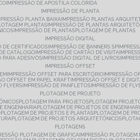
NCO
IMPRESSÃO DE APOSTILA COLORIDA
IMPRESSÃO DE PLANTA
MPRESSÃO PLANTA BAIXA
IMPRESSÃO PLANTAS ARQUITE
PLOTAGEM PLANTAS
IMPRESSÃO DE PLANTAS ARQUITETÔ
NICOS
IMPRESSÃO DE PLANTAS
PLOTAGEM DE PLANTAS
IMPRESSÃO DIGITAL
O DE CERTIFICADOS
IMPRESSÃO DE BANNERS SP
IMPRESS
 DE CATÁLOGO
IMPRESSÃO DE CARTÃO DE VISITA
IMPRES
O PARA ADESIVOS
IMPRESSÃO DIGITAL DE LIVROS
IMPRES
IMPRESSÃO OFFSET
GEM
IMPRESSÃO OFFSET PARA ESCRITÓRIO
IMPRESSÃO O
ÃO OFFSET EM PAPEL KRAFT
IMPRESSÃO OFFSET E DIGI
O FLYERS
IMPRESSÃO DE PANFLETOS
IMPRESSÃO DE FLY
PLOTAGEM DE PROJETO
TÔNICOS
PLOTAGEM PARA PROJETOS
PLOTAGEM PROJET
DE ENGENHARIA
PLOTAGEM DE PROJETOS DE ENGENHAR
O
PLOTAGEM DE PROJETOS E PLANTAS
PLOTAGEM DE PR
TURA
PLOTAGEM DE PROJETOS ARQUITETÔNICOS
PLOT
PLOTAGENS
RESSÃO PLOTAGEM DE GRÁFICA
IMPRESSÃO PLOTAGEM 