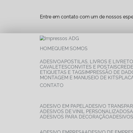
Entre em contato com um de nossos espec
HOME
QUEM SOMOS
ADESIVO
APOSTILAS, LIVROS E LIVRET
CAVALETES
CONVITES E POSTAIS
CRED
ETIQUETAS E TAGS
IMPRESSÃO DE DADO
MONTAGEM E MANUSEIO DE KITS
PLAC
CONTATO
ADESIVO EM PAPEL
ADESIVO TRANSPA
ADESIVOS DE VINIL PERSONALIZADOS
ADESIVOS PARA DECORAÇÃO
ADESIVO
ADESIVO EMPRESA
ADESIVO DE EMPR