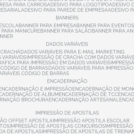
PRESA PARA CARROS
ADESIVO PARA LOGOTIPO
ADESIVO
RESARIAL
ADESIVO PARA PAREDE DE EMPRESA
ADESIVO 
BANNERS
 ESCOLA
BANNER PARA EMPRESA
BANNER PARA EVENTO
R PARA MANICURE
BANNER PARA SALÃO
BANNER PARA AN
ANNER
DADOS VARIÁVEIS
E CRACHÁ
DADOS VARIÁVEIS PARA E-MAIL MARKETING
 VARIÁVEIS
IMPRESSÃO DE CRACHÁ COM DADOS VARIÁVE
GRÁFICA PARA IMPRESSÃO EM DADOS VARIÁVEIS
IMPRESS
E CÓDIGO DE BARRAS
DADOS VARIÁVEIS PARA IMPRESSÃO
VARIÁVEIS CÓDIGO DE BARRAS
ENCADERNAÇÃO
ENCADERNAÇÃO E IMPRESSÃO
ENCADERNAÇÃO DE MON
NCADERNAÇÃO DE ÁLBUM
ENCADERNAÇÃO DE TCC
ENCA
ERNAÇÃO BROCHURA
ENCADERNAÇÃO ARTESANAL
ENC
IMPRESSÃO DE APOSTILAS
SÃO OFFSET APOSTILA
IMPRESSÃO APOSTILA ESCOLAR
NTOS
IMPRESSÃO DE APOSTILAS CONCURSOS
IMPRESSÃO
DA DE APOSTILAS
IMPRESSÃO DE APOSTILAS DE TREIN