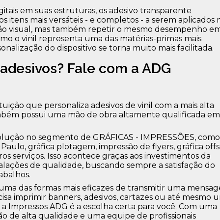
itais em suas estruturas, os adesivo transparente
 itens mais versáteis - e completos - a serem aplicados 
ão visual, mas também repetir o mesmo desempenho e
mo o vinil representa uma das matérias-primas mais
nalização do dispositivo se torna muito mais facilitada.
 adesivos? Fale com a ADG
uição que personaliza adesivos de vinil com a mais alta
também possui uma mão de obra altamente qualificada em
 solução no segmento de GRÁFICAS - IMPRESSÕES, como
Paulo, gráfica plotagem, impressão de flyers, gráfica offs
ros serviços. Isso acontece graças aos investimentos da
talações de qualidade, buscando sempre a satisfação do
abalhos.
uma das formas mais eficazes de transmitir uma mensa
cisa imprimir banners, adesivos, cartazes ou até mesmo 
, a Impressos ADG é a escolha certa para você. Com uma
o de alta qualidade e uma equipe de profissionais