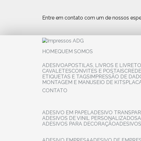
Entre em contato com um de nossos espec
HOME
QUEM SOMOS
ADESIVO
APOSTILAS, LIVROS E LIVRET
CAVALETES
CONVITES E POSTAIS
CRED
ETIQUETAS E TAGS
IMPRESSÃO DE DADO
MONTAGEM E MANUSEIO DE KITS
PLAC
CONTATO
ADESIVO EM PAPEL
ADESIVO TRANSPA
ADESIVOS DE VINIL PERSONALIZADOS
ADESIVOS PARA DECORAÇÃO
ADESIVO
ADESIVO EMPRESA
ADESIVO DE EMPR