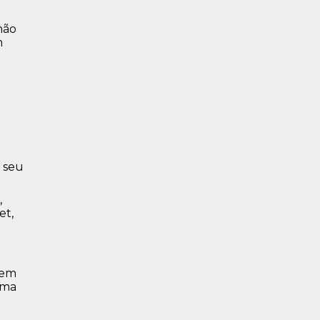
não
m
 seu
,
et,
gem
uma