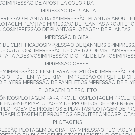
NCO
IMPRESSÃO DE APOSTILA COLORIDA
IMPRESSÃO DE PLANTA
MPRESSÃO PLANTA BAIXA
IMPRESSÃO PLANTAS ARQUITE
PLOTAGEM PLANTAS
IMPRESSÃO DE PLANTAS ARQUITETÔ
NICOS
IMPRESSÃO DE PLANTAS
PLOTAGEM DE PLANTAS
IMPRESSÃO DIGITAL
O DE CERTIFICADOS
IMPRESSÃO DE BANNERS SP
IMPRESS
 DE CATÁLOGO
IMPRESSÃO DE CARTÃO DE VISITA
IMPRES
O PARA ADESIVOS
IMPRESSÃO DIGITAL DE LIVROS
IMPRES
IMPRESSÃO OFFSET
GEM
IMPRESSÃO OFFSET PARA ESCRITÓRIO
IMPRESSÃO O
ÃO OFFSET EM PAPEL KRAFT
IMPRESSÃO OFFSET E DIGI
O FLYERS
IMPRESSÃO DE PANFLETOS
IMPRESSÃO DE FLY
PLOTAGEM DE PROJETO
TÔNICOS
PLOTAGEM PARA PROJETOS
PLOTAGEM PROJET
DE ENGENHARIA
PLOTAGEM DE PROJETOS DE ENGENHAR
O
PLOTAGEM DE PROJETOS E PLANTAS
PLOTAGEM DE PR
TURA
PLOTAGEM DE PROJETOS ARQUITETÔNICOS
PLOT
PLOTAGENS
RESSÃO PLOTAGEM DE GRÁFICA
IMPRESSÃO PLOTAGEM 