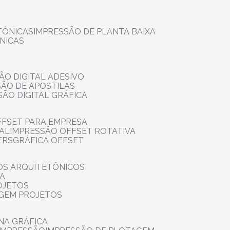
TÔNICAS
IMPRESSÃO DE PLANTA BAIXA
NICAS
ÃO DIGITAL ADESIVO
SÃO DE APOSTILAS
SÃO DIGITAL GRÁFICA
FFSET PARA EMPRESA
TAL
IMPRESSÃO OFFSET ROTATIVA
ERS
GRÁFICA OFFSET
OS ARQUITETÔNICOS
IA
OJETOS
AGEM PROJETOS
NA GRÁFICA