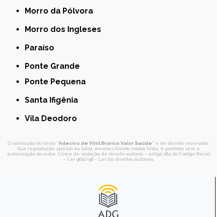
Morro da Pólvora
Morro dos Ingleses
Paraíso
Ponte Grande
Ponte Pequena
Santa Ifigênia
Vila Deodoro
O conteúdo do texto "
Adesivo de Vinil Branco Valor Saúde
" é de direito reservado.
Sua reprodução, parcial ou total, mesmo citando nossos links, é proibida sem a
autorização do autor. Crime de violação de direito autoral – artigo 184 do Código Penal
–
Lei 9610/98 - Lei de direitos autorais
.