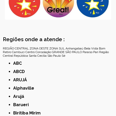
Regiões onde a atende :
REGIÃO CENTRAL
ZONA OESTE
ZONA SUL
Anhangabaú
Bela Vista
Bom
Retiro
Cambuci
Centro
Consolação
GRANDE SÃO PAULO
Paraíso
Pari
Região
Central
República
Santa Cecília
São Paulo
Sé
ABC
ABCD
ARUJÁ
Alphaville
Arujá
Barueri
Biritiba Mirim