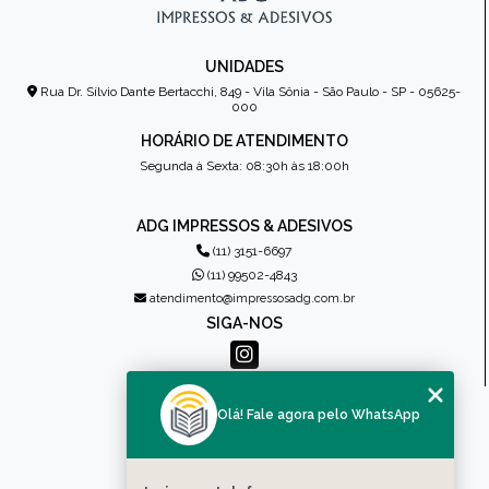
UNIDADES
Rua Dr. Sílvio Dante Bertacchi, 849 - Vila Sônia - São Paulo - SP - 05625-
000
HORÁRIO DE ATENDIMENTO
Segunda à Sexta: 08:30h às 18:00h
ADG IMPRESSOS & ADESIVOS
(11) 3151-6697
(11) 99502-4843
atendimento@impressosadg.com.br
SIGA-NOS
MENU
Olá! Fale agora pelo WhatsApp
HOME
QUEM SOMOS
PRODUTOS