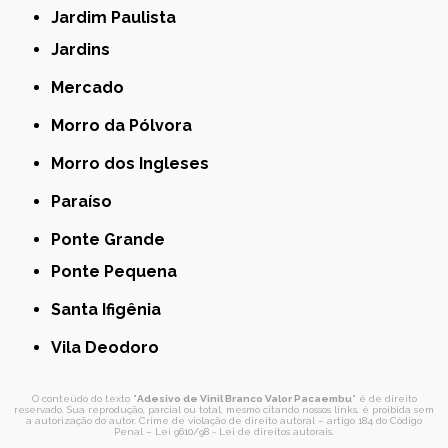
Jardim Paulista
Jardins
Mercado
Morro da Pólvora
Morro dos Ingleses
Paraíso
Ponte Grande
Ponte Pequena
Santa Ifigênia
Vila Deodoro
O conteúdo do texto "
Adesivo de Vinil Branco Valor Pacaembu
" é de direito
reservado. Sua reprodução, parcial ou total, mesmo citando nossos links, é proibida sem
a autorização do autor. Crime de violação de direito autoral – artigo 184 do Código
Penal –
Lei 9610/98 - Lei de direitos autorais
.