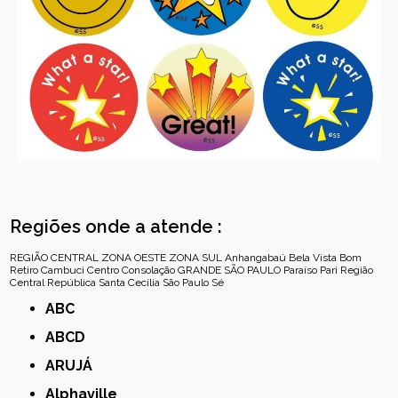
Regiões onde a atende :
REGIÃO CENTRAL
ZONA OESTE
ZONA SUL
Anhangabaú
Bela Vista
Bom
Retiro
Cambuci
Centro
Consolação
GRANDE SÃO PAULO
Paraíso
Pari
Região
Central
República
Santa Cecília
São Paulo
Sé
ABC
ABCD
ARUJÁ
Alphaville