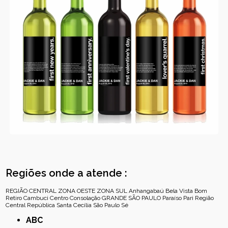
Regiões onde a atende :
REGIÃO CENTRAL
ZONA OESTE
ZONA SUL
Anhangabaú
Bela Vista
Bom
Retiro
Cambuci
Centro
Consolação
GRANDE SÃO PAULO
Paraíso
Pari
Região
Central
República
Santa Cecília
São Paulo
Sé
ABC