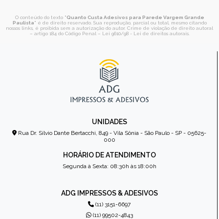
O conteúdo do texto "
Quanto Custa Adesivos para Parede Vargem Grande
Paulista
" é de direito reservado. Sua reprodução, parcial ou total, mesmo citando
nossos links, é proibida sem a autorização do autor. Crime de violação de direito autoral
– artigo 184 do Código Penal –
Lei 9610/98 - Lei de direitos autorais
.
UNIDADES
Rua Dr. Sílvio Dante Bertacchi, 849 - Vila Sônia - São Paulo - SP - 05625-
000
HORÁRIO DE ATENDIMENTO
Segunda à Sexta: 08:30h às 18:00h
ADG IMPRESSOS & ADESIVOS
(11) 3151-6697
(11) 99502-4843