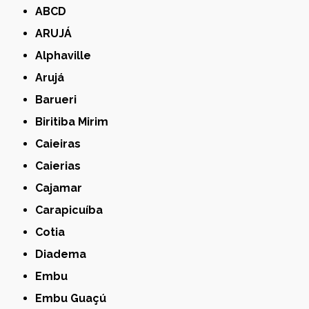
ABCD
ARUJÁ
Alphaville
Arujá
Barueri
Biritiba Mirim
Caieiras
Caierias
Cajamar
Carapicuíba
Cotia
Diadema
Embu
Embu Guaçú