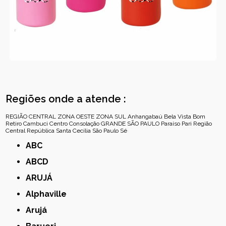
Regiões onde a atende :
REGIÃO CENTRAL
ZONA OESTE
ZONA SUL
Anhangabaú
Bela Vista
Bom
Retiro
Cambuci
Centro
Consolação
GRANDE SÃO PAULO
Paraíso
Pari
Região
Central
República
Santa Cecília
São Paulo
Sé
ABC
ABCD
ARUJÁ
Alphaville
Arujá