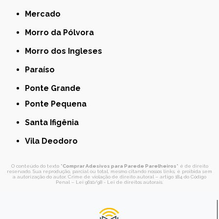
Mercado
Morro da Pólvora
Morro dos Ingleses
Paraíso
Ponte Grande
Ponte Pequena
Santa Ifigênia
Vila Deodoro
O conteúdo do texto "
Comprar Adesivos para Parede Parelheiros
" é de direito
reservado. Sua reprodução, parcial ou total, mesmo citando nossos links, é proibida sem
a autorização do autor. Crime de violação de direito autoral – artigo 184 do Código
Penal –
Lei 9610/98 - Lei de direitos autorais
.