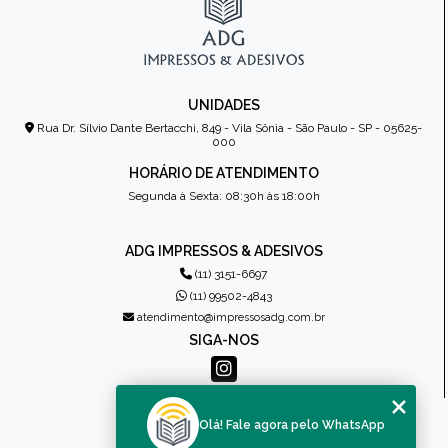
UNIDADES
Rua Dr. Sílvio Dante Bertacchi, 849 - Vila Sônia - São Paulo - SP - 05625-
000
HORÁRIO DE ATENDIMENTO
Segunda à Sexta: 08:30h às 18:00h
ADG IMPRESSOS & ADESIVOS
(11) 3151-6697
(11) 99502-4843
atendimento@impressosadg.com.br
SIGA-NOS
MENU
Olá! Fale agora pelo WhatsApp
HOME