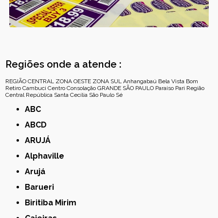
Regiões onde a atende :
REGIÃO CENTRAL
ZONA OESTE
ZONA SUL
Anhangabaú
Bela Vista
Bom
Retiro
Cambuci
Centro
Consolação
GRANDE SÃO PAULO
Paraíso
Pari
Região
Central
República
Santa Cecília
São Paulo
Sé
ABC
ABCD
ARUJÁ
Alphaville
Arujá
Barueri
Biritiba Mirim