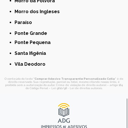
Morro da Pólvora
Morro dos Ingleses
Paraíso
Ponte Grande
Ponte Pequena
Santa Ifigênia
Vila Deodoro
O conteúdo do texto "
Comprar Adesivo Transparente Personalizado Cotia
" é de
direito reservado. Sua reprodução, parcial ou total, mesmo citando nossos links, é
proibida sem a autorização do autor. Crime de violação de direito autoral – artigo 184
do Código Penal –
Lei 9610/98 - Lei de direitos autorais
.