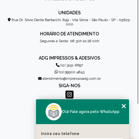
UNIDADES
Rua Dr. Sílvio Dante Bertacchi, 849 - Vila Sônia - São Paulo - SP - 05625-
000
HORÁRIO DE ATENDIMENTO
Segunda à Sexta: 08:30h às 18:00h
ADG IMPRESSOS & ADESIVOS
(11) 3151-6697
(11) 99502-4843
atendimento@impressosadg.com.br
SIGA-NOS
MENU
Olá! Fale agora pelo WhatsApp
HOME
QUEM SOMOS
PRODUTOS
Insira seu telefone
CONTATO