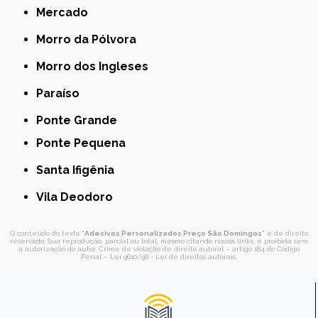
Mercado
Morro da Pólvora
Morro dos Ingleses
Paraíso
Ponte Grande
Ponte Pequena
Santa Ifigênia
Vila Deodoro
O conteúdo do texto "
Adesivos Personalizados Preço São Domingos
" é de direito
reservado. Sua reprodução, parcial ou total, mesmo citando nossos links, é proibida sem
a autorização do autor. Crime de violação de direito autoral – artigo 184 do Código
Penal –
Lei 9610/98 - Lei de direitos autorais
.