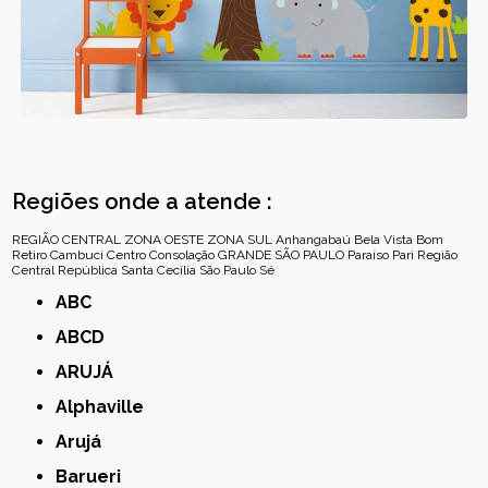
Regiões onde a atende :
REGIÃO CENTRAL
ZONA OESTE
ZONA SUL
Anhangabaú
Bela Vista
Bom
Retiro
Cambuci
Centro
Consolação
GRANDE SÃO PAULO
Paraíso
Pari
Região
Central
República
Santa Cecília
São Paulo
Sé
ABC
ABCD
ARUJÁ
Alphaville
Arujá
Barueri