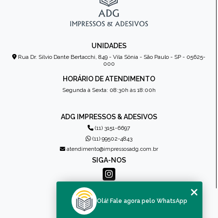
UNIDADES
Rua Dr. Sílvio Dante Bertacchi, 849 - Vila Sônia - São Paulo - SP - 05625-
000
HORÁRIO DE ATENDIMENTO
Segunda à Sexta: 08:30h às 18:00h
ADG IMPRESSOS & ADESIVOS
(11) 3151-6697
(11) 99502-4843
atendimento@impressosadg.com.br
SIGA-NOS
MENU
Olá! Fale agora pelo WhatsApp
HOME