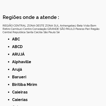
Regiões onde a atende :
REGIÃO CENTRAL
ZONA OESTE
ZONA SUL
Anhangabaú
Bela Vista
Bom
Retiro
Cambuci
Centro
Consolação
GRANDE SÃO PAULO
Paraíso
Pari
Região
Central
República
Santa Cecília
São Paulo
Sé
ABC
ABCD
ARUJÁ
Alphaville
Arujá
Barueri
Biritiba Mirim
Caieiras
Caierias