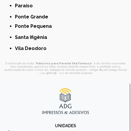
Paraíso
Ponte Grande
Ponte Pequena
Santa Ifigênia
Vila Deodoro
O conteúdo do texto "
Adesivos para Parede Vila Formosa
" é de direito reservado.
Sua reprodução, parcial ou total, mesmo citando nossos links, é proibida sem a
autorização do autor. Crime de violação de direito autoral – artigo 184 do Código Penal
–
Lei 9610/98 - Lei de direitos autorais
.
UNIDADES