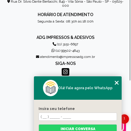
Rua Dr. Sílvio Dante Bertacchi, 849 - Vila Sônia - São Paulo - SP - 05625-
000
HORÁRIO DE ATENDIMENTO
Segunda à Sexta: 08:30h às 18:00h
ADG IMPRESSOS & ADESIVOS
(11) 3151-6697
(11) 99502-4843
atendimento@impressosadg.com.br
SIGA-NOS
MENU
Olá! Fale agora pelo WhatsApp
HOME
QUEM SOMOS
PRODUTOS
Insira seu telefone
CONTATO
CATEGORIAS
1
MAPA DO SITE
INICIAR CONVERSA