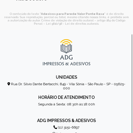
O conteúdo do texto "
Adesivos para Parede Valor Ponte Rasa
" é de direito
reservado. Sua reprodução, parcial ou total, mesmo citando nossos links, é proibida sem
a autorização do autor. Crime de violação de direito autoral – artigo 184 do Código
Penal –
Lei 9610/98 - Lei de direitos autorais
.
UNIDADES
Rua Dr. Sílvio Dante Bertacchi, 849 - Vila Sônia - São Paulo - SP - 05625-
000
HORÁRIO DE ATENDIMENTO
Segunda à Sexta: 08:30h às 18:00h
ADG IMPRESSOS & ADESIVOS
(11) 3151-6697