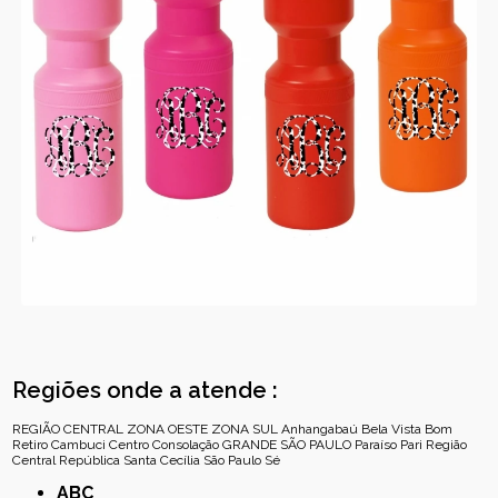
Regiões onde a atende :
REGIÃO CENTRAL
ZONA OESTE
ZONA SUL
Anhangabaú
Bela Vista
Bom
Retiro
Cambuci
Centro
Consolação
GRANDE SÃO PAULO
Paraíso
Pari
Região
Central
República
Santa Cecília
São Paulo
Sé
ABC