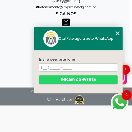
(11) 99502-4843
atendimento@impressosadg.com.br
SIGA-NOS
MENU
Olá! Fale agora pelo WhatsApp
HOME
QUEM SOMOS
PRODUTOS
Insira seu telefone
CONTATO
CATEGORIAS
1
MAPA DO SITE
INICIAR CONVERSA
Copyright © Impressos ADG. (Lei 9610 de 19/02/1998)
1
HTML
CSS