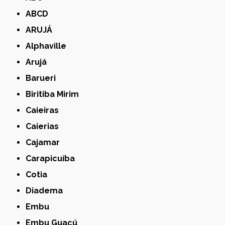
ABCD
ARUJÁ
Alphaville
Arujá
Barueri
Biritiba Mirim
Caieiras
Caierias
Cajamar
Carapicuíba
Cotia
Diadema
Embu
Embu Guaçú