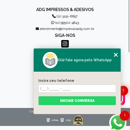
ADG IMPRESSOS & ADESIVOS
(11) 3151-6697
(11) 99502-4843
atendimento@impressosadg.com.br
SIGA-NOS
MENU
Olá! Fale agora pelo WhatsApp
HOME
QUEM SOMOS
PRODUTOS
Insira seu telefone
CONTATO
1
CATEGORIAS
MAPA DO SITE
INICIAR CONVERSA
Copyright © Impressos ADG. (Lei 9610 de 19/02/1998)
1
HTML
CSS