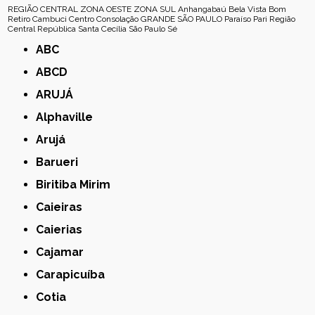
REGIÃO CENTRAL
ZONA OESTE
ZONA SUL
Anhangabaú
Bela Vista
Bom
Retiro
Cambuci
Centro
Consolação
GRANDE SÃO PAULO
Paraíso
Pari
Região
Central
República
Santa Cecília
São Paulo
Sé
ABC
ABCD
ARUJÁ
Alphaville
Arujá
Barueri
Biritiba Mirim
Caieiras
Caierias
Cajamar
Carapicuíba
Cotia