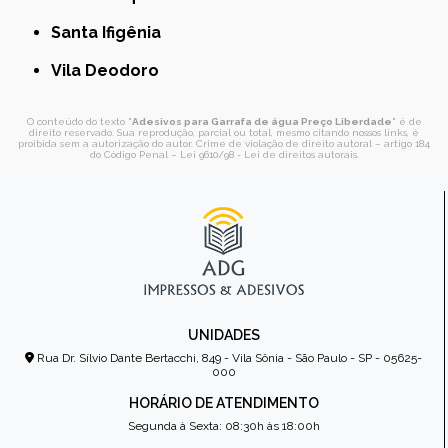
Santa Ifigênia
Vila Deodoro
O conteúdo do texto "
Adesivos para Garrafa de água Preço Liberdade
" é de
direito reservado. Sua reprodução, parcial ou total, mesmo citando nossos links, é
proibida sem a autorização do autor. Crime de violação de direito autoral – artigo 184
do Código Penal –
Lei 9610/98 - Lei de direitos autorais
.
UNIDADES
Rua Dr. Sílvio Dante Bertacchi, 849 - Vila Sônia - São Paulo - SP - 05625-
000
HORÁRIO DE ATENDIMENTO
Segunda à Sexta: 08:30h às 18:00h