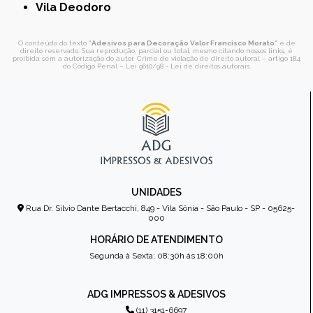
Vila Deodoro
O conteúdo do texto "
Adesivos para Decoração Valor Francisco Morato
" é de
direito reservado. Sua reprodução, parcial ou total, mesmo citando nossos links, é
proibida sem a autorização do autor. Crime de violação de direito autoral – artigo 184
do Código Penal –
Lei 9610/98 - Lei de direitos autorais
.
UNIDADES
Rua Dr. Sílvio Dante Bertacchi, 849 - Vila Sônia - São Paulo - SP - 05625-
000
HORÁRIO DE ATENDIMENTO
Segunda à Sexta: 08:30h às 18:00h
ADG IMPRESSOS & ADESIVOS
(11) 3151-6697