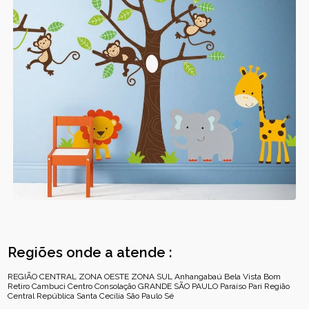
Regiões onde a atende :
REGIÃO CENTRAL
ZONA OESTE
ZONA SUL
Anhangabaú
Bela Vista
Bom
Retiro
Cambuci
Centro
Consolação
GRANDE SÃO PAULO
Paraíso
Pari
Região
Central
República
Santa Cecília
São Paulo
Sé