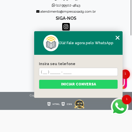
(11) 99502-4843
atendimento@impressosadg.com.br
SIGA-NOS
MENU
Olá! Fale agora pelo WhatsApp
HOME
QUEM SOMOS
PRODUTOS
Insira seu telefone
CONTATO
CATEGORIAS
1
MAPA DO SITE
INICIAR CONVERSA
Copyright © Impressos ADG. (Lei 9610 de 19/02/1998)
1
HTML
CSS