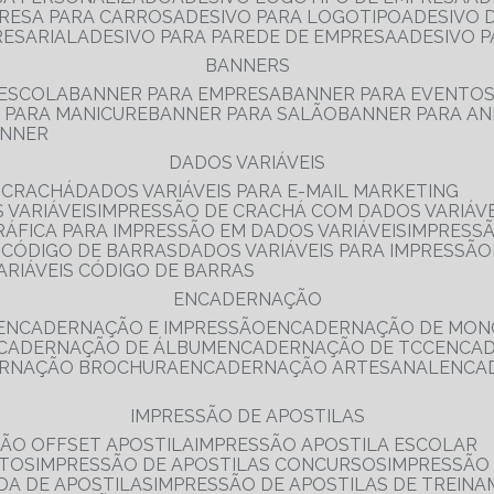
PRESA PARA CARROS
ADESIVO PARA LOGOTIPO
ADESIVO
RESARIAL
ADESIVO PARA PAREDE DE EMPRESA
ADESIVO 
BANNERS
 ESCOLA
BANNER PARA EMPRESA
BANNER PARA EVENTO
R PARA MANICURE
BANNER PARA SALÃO
BANNER PARA AN
ANNER
DADOS VARIÁVEIS
E CRACHÁ
DADOS VARIÁVEIS PARA E-MAIL MARKETING
 VARIÁVEIS
IMPRESSÃO DE CRACHÁ COM DADOS VARIÁVE
GRÁFICA PARA IMPRESSÃO EM DADOS VARIÁVEIS
IMPRESS
E CÓDIGO DE BARRAS
DADOS VARIÁVEIS PARA IMPRESSÃO
VARIÁVEIS CÓDIGO DE BARRAS
ENCADERNAÇÃO
ENCADERNAÇÃO E IMPRESSÃO
ENCADERNAÇÃO DE MON
NCADERNAÇÃO DE ÁLBUM
ENCADERNAÇÃO DE TCC
ENCA
ERNAÇÃO BROCHURA
ENCADERNAÇÃO ARTESANAL
ENC
IMPRESSÃO DE APOSTILAS
SÃO OFFSET APOSTILA
IMPRESSÃO APOSTILA ESCOLAR
NTOS
IMPRESSÃO DE APOSTILAS CONCURSOS
IMPRESSÃO
DA DE APOSTILAS
IMPRESSÃO DE APOSTILAS DE TREIN