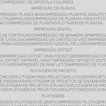
NCO
IMPRESSÃO DE APOSTILA COLORIDA
IMPRESSÃO DE PLANTA
MPRESSÃO PLANTA BAIXA
IMPRESSÃO PLANTAS ARQUITE
PLOTAGEM PLANTAS
IMPRESSÃO DE PLANTAS ARQUITETÔ
NICOS
IMPRESSÃO DE PLANTAS
PLOTAGEM DE PLANTAS
IMPRESSÃO DIGITAL
O DE CERTIFICADOS
IMPRESSÃO DE BANNERS SP
IMPRESS
 DE CATÁLOGO
IMPRESSÃO DE CARTÃO DE VISITA
IMPRES
O PARA ADESIVOS
IMPRESSÃO DIGITAL DE LIVROS
IMPRES
IMPRESSÃO OFFSET
GEM
IMPRESSÃO OFFSET PARA ESCRITÓRIO
IMPRESSÃO O
ÃO OFFSET EM PAPEL KRAFT
IMPRESSÃO OFFSET E DIGI
O FLYERS
IMPRESSÃO DE PANFLETOS
IMPRESSÃO DE FLY
PLOTAGEM DE PROJETO
TÔNICOS
PLOTAGEM PARA PROJETOS
PLOTAGEM PROJET
DE ENGENHARIA
PLOTAGEM DE PROJETOS DE ENGENHAR
O
PLOTAGEM DE PROJETOS E PLANTAS
PLOTAGEM DE PR
TURA
PLOTAGEM DE PROJETOS ARQUITETÔNICOS
PLOT
PLOTAGENS
RESSÃO PLOTAGEM DE GRÁFICA
IMPRESSÃO PLOTAGEM 