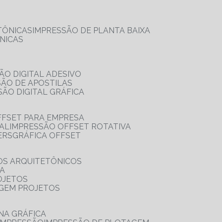
TÔNICAS
IMPRESSÃO DE PLANTA BAIXA
NICAS
ÃO DIGITAL ADESIVO
SÃO DE APOSTILAS
SÃO DIGITAL GRÁFICA
FFSET PARA EMPRESA
TAL
IMPRESSÃO OFFSET ROTATIVA
ERS
GRÁFICA OFFSET
OS ARQUITETÔNICOS
IA
OJETOS
AGEM PROJETOS
NA GRÁFICA