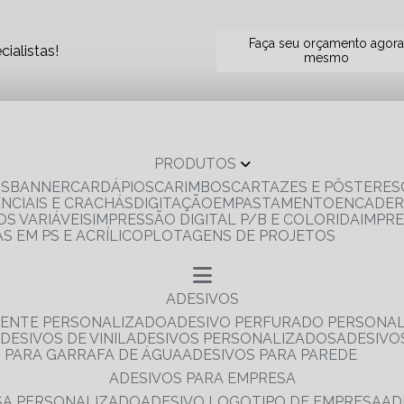
Faça seu orçamento agor
ialistas!
mesmo
PRODUTOS
OS
BANNER
CARDÁPIOS
CARIMBOS
CARTAZES E PÔSTERES
ENCIAIS E CRACHÁS
DIGITAÇÃO
EMPASTAMENTO
ENCADE
S VARIÁVEIS
IMPRESSÃO DIGITAL P/B E COLORIDA
IMPR
AS EM PS E ACRÍLICO
PLOTAGENS DE PROJETOS
ADESIVOS
RENTE PERSONALIZADO
ADESIVO PERFURADO PERSONA
ADESIVOS DE VINIL
ADESIVOS PERSONALIZADOS
ADESIV
S PARA GARRAFA DE ÁGUA
ADESIVOS PARA PAREDE
ADESIVOS PARA EMPRESA
ESA PERSONALIZADO
ADESIVO LOGOTIPO DE EMPRESA
A