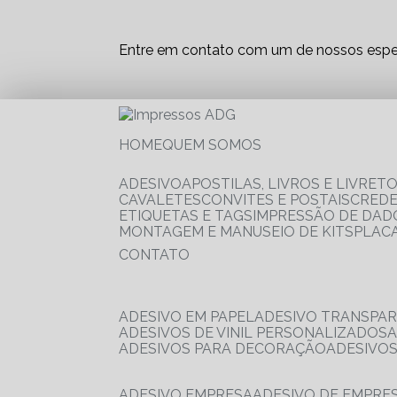
Entre em contato com um de nossos espec
HOME
QUEM SOMOS
ADESIVO
APOSTILAS, LIVROS E LIVRET
CAVALETES
CONVITES E POSTAIS
CRED
ETIQUETAS E TAGS
IMPRESSÃO DE DADO
MONTAGEM E MANUSEIO DE KITS
PLAC
CONTATO
ADESIVO EM PAPEL
ADESIVO TRANSPA
ADESIVOS DE VINIL PERSONALIZADOS
ADESIVOS PARA DECORAÇÃO
ADESIVO
ADESIVO EMPRESA
ADESIVO DE EMPR