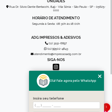
UNIDADES
Rua Dr. Sílvio Dante Bertacchi, 849 - Vila Sônia - São Paulo - SP - 05625-
000
HORÁRIO DE ATENDIMENTO
Segunda à Sexta: 08:30h às 18:00h
ADG IMPRESSOS & ADESIVOS
(11) 3151-6697
(11) 99502-4843
atendimento@impressosadg.com.br
SIGA-NOS
MENU
Olá! Fale agora pelo WhatsApp
HOME
QUEM SOMOS
PRODUTOS
Insira seu telefone
CONTATO
CATEGORIAS
1
MAPA DO SITE