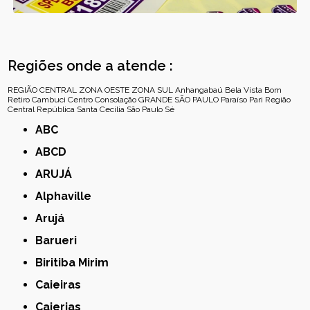
Regiões onde a atende :
REGIÃO CENTRAL
ZONA OESTE
ZONA SUL
Anhangabaú
Bela Vista
Bom
Retiro
Cambuci
Centro
Consolação
GRANDE SÃO PAULO
Paraíso
Pari
Região
Central
República
Santa Cecília
São Paulo
Sé
ABC
ABCD
ARUJÁ
Alphaville
Arujá
Barueri
Biritiba Mirim
Caieiras
Caierias