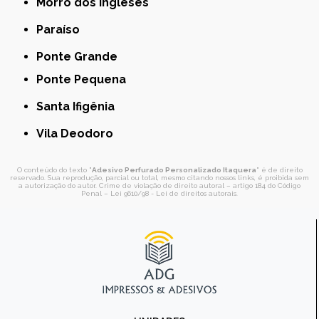
Morro dos Ingleses
Paraíso
Ponte Grande
Ponte Pequena
Santa Ifigênia
Vila Deodoro
O conteúdo do texto "
Adesivo Perfurado Personalizado Itaquera
" é de direito
reservado. Sua reprodução, parcial ou total, mesmo citando nossos links, é proibida sem
a autorização do autor. Crime de violação de direito autoral – artigo 184 do Código
Penal –
Lei 9610/98 - Lei de direitos autorais
.