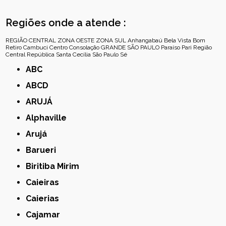
Regiões onde a atende :
REGIÃO CENTRAL
ZONA OESTE
ZONA SUL
Anhangabaú
Bela Vista
Bom
Retiro
Cambuci
Centro
Consolação
GRANDE SÃO PAULO
Paraíso
Pari
Região
Central
República
Santa Cecília
São Paulo
Sé
ABC
ABCD
ARUJÁ
Alphaville
Arujá
Barueri
Biritiba Mirim
Caieiras
Caierias
Cajamar