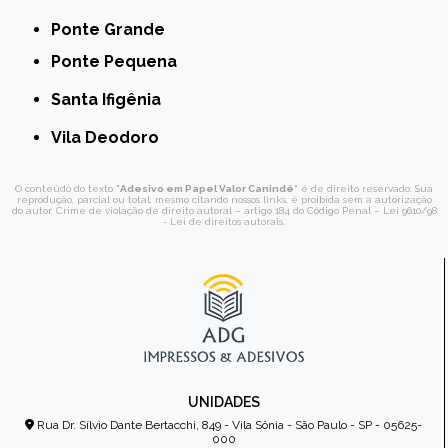
Ponte Grande
Ponte Pequena
Santa Ifigênia
Vila Deodoro
O conteúdo do texto "
Adesivo em Papel Valor Canindé
" é de direito reservado. Sua
reprodução, parcial ou total, mesmo citando nossos links, é proibida sem a autorização
do autor. Crime de violação de direito autoral – artigo 184 do Código Penal –
Lei 9610/98
- Lei de direitos autorais
.
UNIDADES
Rua Dr. Sílvio Dante Bertacchi, 849 - Vila Sônia - São Paulo - SP - 05625-
000