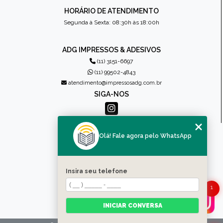
HORÁRIO DE ATENDIMENTO
Segunda à Sexta: 08:30h às 18:00h
ADG IMPRESSOS & ADESIVOS
(11) 3151-6697
(11) 99502-4843
atendimento@impressosadg.com.br
SIGA-NOS
MENU
Olá! Fale agora pelo WhatsApp
HOME
QUEM SOMOS
PRODUTOS
Insira seu telefone
CONTATO
CATEGORIAS
1
MAPA DO SITE
INICIAR CONVERSA