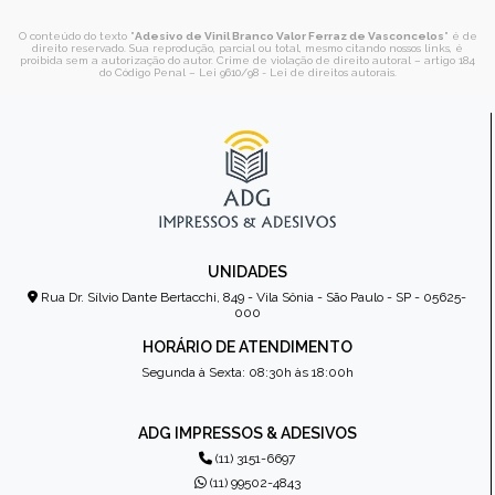
O conteúdo do texto "
Adesivo de Vinil Branco Valor Ferraz de Vasconcelos
" é de
direito reservado. Sua reprodução, parcial ou total, mesmo citando nossos links, é
proibida sem a autorização do autor. Crime de violação de direito autoral – artigo 184
do Código Penal –
Lei 9610/98 - Lei de direitos autorais
.
UNIDADES
Rua Dr. Sílvio Dante Bertacchi, 849 - Vila Sônia - São Paulo - SP - 05625-
000
HORÁRIO DE ATENDIMENTO
Segunda à Sexta: 08:30h às 18:00h
ADG IMPRESSOS & ADESIVOS
(11) 3151-6697
(11) 99502-4843