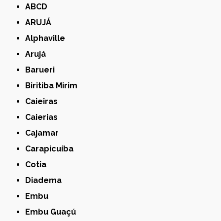
ABCD
ARUJÁ
Alphaville
Arujá
Barueri
Biritiba Mirim
Caieiras
Caierias
Cajamar
Carapicuíba
Cotia
Diadema
Embu
Embu Guaçú