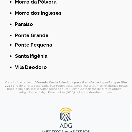
Morro da Pólvora
Morro dos Ingleses
Paraíso
Ponte Grande
Ponte Pequena
Santa Ifigênia
Vila Deodoro
O conteúdo do texto "
Quanto Custa Adesivos para Garrafa de água Parque São
Lucas
" é de direito reservado. Sua reprodução, parcial ou total, mesmo citando nossos
links, é proibida sem a autorização do autor. Crime de violação de direito autoral –
artigo 184 do Código Penal –
Lei 9610/98 - Lei de direitos autorais
.