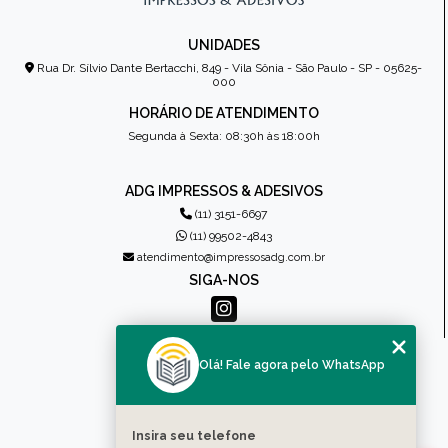
UNIDADES
Rua Dr. Sílvio Dante Bertacchi, 849 - Vila Sônia - São Paulo - SP - 05625-
000
HORÁRIO DE ATENDIMENTO
Segunda à Sexta: 08:30h às 18:00h
ADG IMPRESSOS & ADESIVOS
(11) 3151-6697
(11) 99502-4843
atendimento@impressosadg.com.br
SIGA-NOS
MENU
Olá! Fale agora pelo WhatsApp
HOME
QUEM SOMOS
PRODUTOS
Insira seu telefone
CONTATO