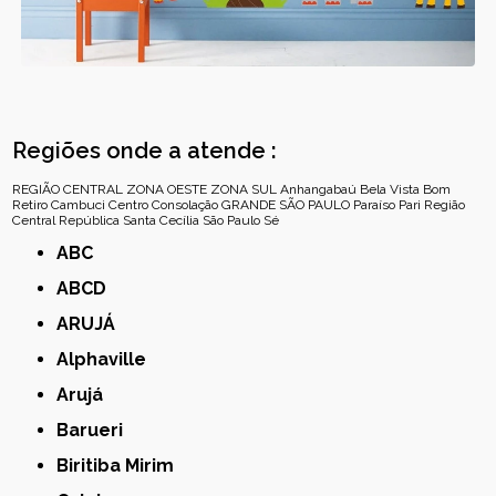
Regiões onde a atende :
REGIÃO CENTRAL
ZONA OESTE
ZONA SUL
Anhangabaú
Bela Vista
Bom
Retiro
Cambuci
Centro
Consolação
GRANDE SÃO PAULO
Paraíso
Pari
Região
Central
República
Santa Cecília
São Paulo
Sé
ABC
ABCD
ARUJÁ
Alphaville
Arujá
Barueri
Biritiba Mirim