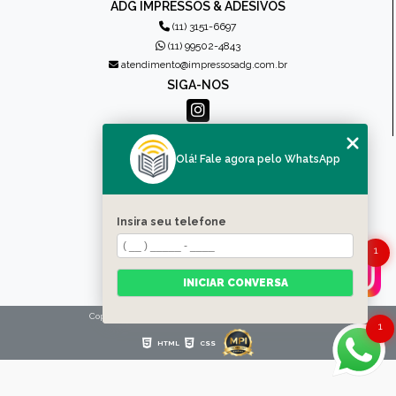
ADG IMPRESSOS & ADESIVOS
(11) 3151-6697
(11) 99502-4843
atendimento@impressosadg.com.br
SIGA-NOS
MENU
Olá! Fale agora pelo WhatsApp
HOME
QUEM SOMOS
PRODUTOS
Insira seu telefone
CONTATO
1
CATEGORIAS
MAPA DO SITE
INICIAR CONVERSA
Copyright © Impressos ADG. (Lei 9610 de 19/02/1998)
1
HTML
CSS