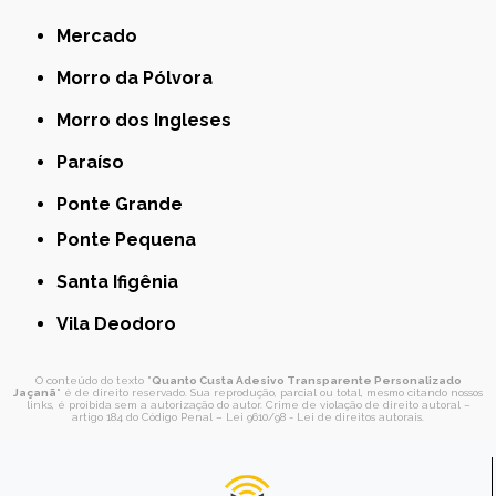
Mercado
Morro da Pólvora
Morro dos Ingleses
Paraíso
Ponte Grande
Ponte Pequena
Santa Ifigênia
Vila Deodoro
O conteúdo do texto "
Quanto Custa Adesivo Transparente Personalizado
Jaçanã
" é de direito reservado. Sua reprodução, parcial ou total, mesmo citando nossos
links, é proibida sem a autorização do autor. Crime de violação de direito autoral –
artigo 184 do Código Penal –
Lei 9610/98 - Lei de direitos autorais
.