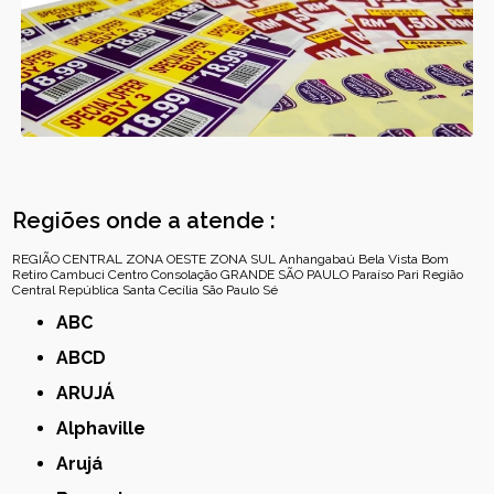
Regiões onde a atende :
REGIÃO CENTRAL
ZONA OESTE
ZONA SUL
Anhangabaú
Bela Vista
Bom
Retiro
Cambuci
Centro
Consolação
GRANDE SÃO PAULO
Paraíso
Pari
Região
Central
República
Santa Cecília
São Paulo
Sé
ABC
ABCD
ARUJÁ
Alphaville
Arujá