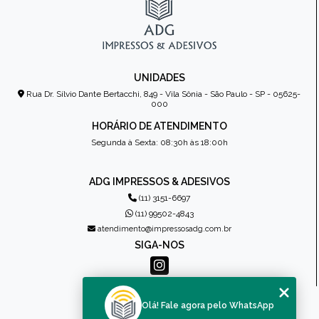
UNIDADES
Rua Dr. Sílvio Dante Bertacchi, 849 - Vila Sônia - São Paulo - SP - 05625-
000
HORÁRIO DE ATENDIMENTO
Segunda à Sexta: 08:30h às 18:00h
ADG IMPRESSOS & ADESIVOS
(11) 3151-6697
(11) 99502-4843
atendimento@impressosadg.com.br
SIGA-NOS
MENU
Olá! Fale agora pelo WhatsApp