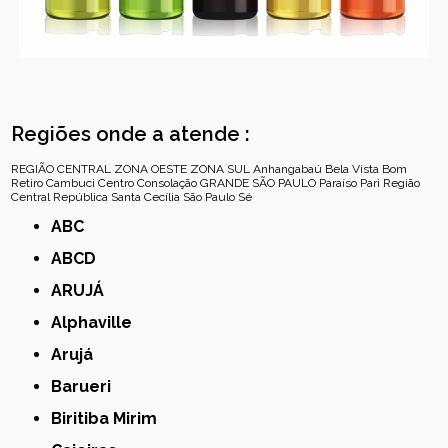
Regiões onde a atende :
REGIÃO CENTRAL
ZONA OESTE
ZONA SUL
Anhangabaú
Bela Vista
Bom
Retiro
Cambuci
Centro
Consolação
GRANDE SÃO PAULO
Paraíso
Pari
Região
Central
República
Santa Cecília
São Paulo
Sé
ABC
ABCD
ARUJÁ
Alphaville
Arujá
Barueri
Biritiba Mirim