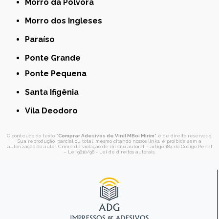
Morro da Pólvora
Morro dos Ingleses
Paraíso
Ponte Grande
Ponte Pequena
Santa Ifigênia
Vila Deodoro
O conteúdo do texto "
Comprar Adesivos de Vinil MBoi Mirim
" é de direito reservado.
Sua reprodução, parcial ou total, mesmo citando nossos links, é proibida sem a
autorização do autor. Crime de violação de direito autoral – artigo 184 do Código Penal
–
Lei 9610/98 - Lei de direitos autorais
.