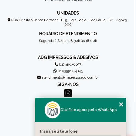
UNIDADES
Rua Dr. Sílvio Dante Bertacchi, 849 - Vila Sônia - São Paulo - SP - 05625-
000
HORÁRIO DE ATENDIMENTO
Segunda à Sexta: 08:30h às 18:00h
ADG IMPRESSOS & ADESIVOS
(11) 3151-6697
(11) 99502-4843
atendimento@impressosadg.com.br
SIGA-NOS
MENU
Olá! Fale agora pelo WhatsApp
HOME
QUEM SOMOS
PRODUTOS
Insira seu telefone
CONTATO