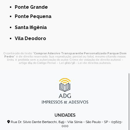
Ponte Grande
Ponte Pequena
Santa Ifigênia
Vila Deodoro
O conteúdo do texto "
Comprar Adesivo Transparente Personalizado Parque Dom
Pedro
" é de direito reservado. Sua reprodução, parcial ou total, mesmo citando nossos
links, é proibida sem a autorização do autor. Crime de violação de direito autoral –
artigo 184 do Código Penal –
Lei 9610/98 - Lei de direitos autorais
.
UNIDADES
Rua Dr. Sílvio Dante Bertacchi, 849 - Vila Sônia - São Paulo - SP - 05625-
000