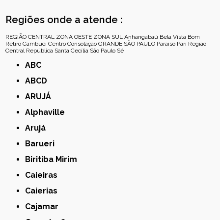
Regiões onde a atende :
REGIÃO CENTRAL
ZONA OESTE
ZONA SUL
Anhangabaú
Bela Vista
Bom
Retiro
Cambuci
Centro
Consolação
GRANDE SÃO PAULO
Paraíso
Pari
Região
Central
República
Santa Cecília
São Paulo
Sé
ABC
ABCD
ARUJÁ
Alphaville
Arujá
Barueri
Biritiba Mirim
Caieiras
Caierias
Cajamar