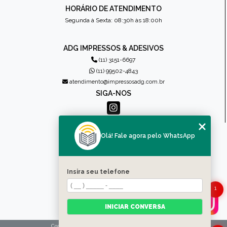
HORÁRIO DE ATENDIMENTO
Segunda à Sexta: 08:30h às 18:00h
ADG IMPRESSOS & ADESIVOS
(11) 3151-6697
(11) 99502-4843
atendimento@impressosadg.com.br
SIGA-NOS
MENU
Olá! Fale agora pelo WhatsApp
HOME
QUEM SOMOS
PRODUTOS
Insira seu telefone
CONTATO
1
CATEGORIAS
MAPA DO SITE
INICIAR CONVERSA
Copyright © Impressos ADG. (Lei 9610 de 19/02/1998)