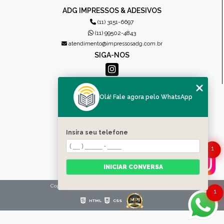
ADG IMPRESSOS & ADESIVOS
(11) 3151-6697
(11) 99502-4843
atendimento@impressosadg.com.br
SIGA-NOS
MENU
Olá! Fale agora pelo WhatsApp
HOME
QUEM SOMOS
PRODUTOS
Insira seu telefone
CONTATO
1
CATEGORIAS
MAPA DO SITE
INICIAR CONVERSA
Copyright © Impressos ADG. (Lei 9610 de 19/02/1998)
1
HTML
CSS