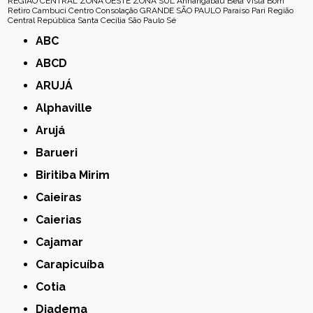
REGIÃO CENTRAL
ZONA OESTE
ZONA SUL
Anhangabaú
Bela Vista
Bom
Retiro
Cambuci
Centro
Consolação
GRANDE SÃO PAULO
Paraíso
Pari
Região
Central
República
Santa Cecília
São Paulo
Sé
ABC
ABCD
ARUJÁ
Alphaville
Arujá
Barueri
Biritiba Mirim
Caieiras
Caierias
Cajamar
Carapicuíba
Cotia
Diadema