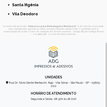
Santa Ifigênia
Vila Deodoro
O conteúdo do texto "
Adesivos para Embalagens Mairiporã
" é de direito reservado.
Sua reprodução, parcial ou total, mesmo citando nossos links, é proibida sem a
autorização do autor. Crime de violação de direito autoral – artigo 184 do Código Penal
–
Lei 9610/98 - Lei de direitos autorais
.
UNIDADES
Rua Dr. Sílvio Dante Bertacchi, 849 - Vila Sônia - São Paulo - SP - 05625-
000
HORÁRIO DE ATENDIMENTO
Segunda à Sexta: 08:30h às 18:00h