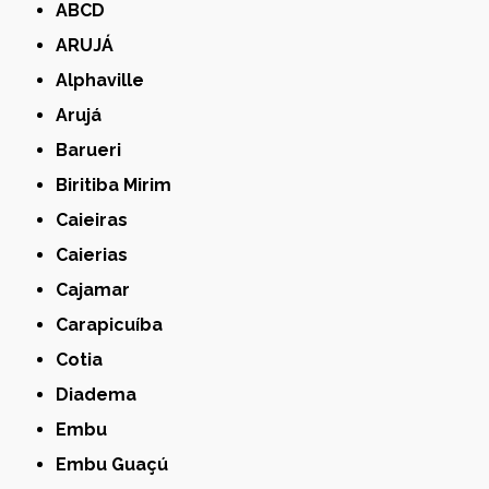
ABCD
ARUJÁ
Alphaville
Arujá
Barueri
Biritiba Mirim
Caieiras
Caierias
Cajamar
Carapicuíba
Cotia
Diadema
Embu
Embu Guaçú