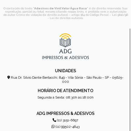
O conteúdo do texto "
Adesivos de Vinil Valor Água Rasa
" é de direito reservado. Sua
reprodução, parcial ou total, mesmo citando nossos links, é proibida sem a autorização
do autor. Crime de violação de direito autoral – artigo 184 do Código Penal –
Lei 9610/98
- Lei de direitos autorais
.
UNIDADES
Rua Dr. Sílvio Dante Bertacchi, 849 - Vila Sônia - São Paulo - SP - 05625-
000
HORÁRIO DE ATENDIMENTO
Segunda à Sexta: 08:30h às 18:00h
ADG IMPRESSOS & ADESIVOS
(11) 3151-6697
(11) 99502-4843