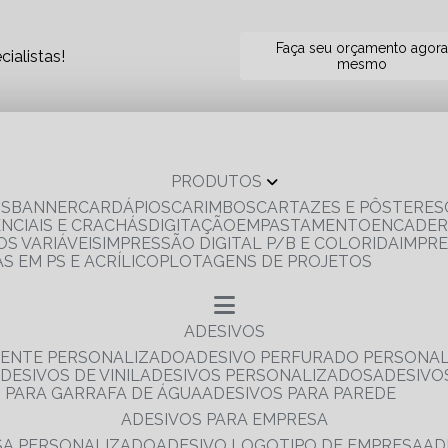
Faça seu orçamento agor
ialistas!
mesmo
PRODUTOS
OS
BANNER
CARDÁPIOS
CARIMBOS
CARTAZES E PÔSTERES
ENCIAIS E CRACHÁS
DIGITAÇÃO
EMPASTAMENTO
ENCADE
S VARIÁVEIS
IMPRESSÃO DIGITAL P/B E COLORIDA
IMPR
AS EM PS E ACRÍLICO
PLOTAGENS DE PROJETOS
ADESIVOS
RENTE PERSONALIZADO
ADESIVO PERFURADO PERSONA
ADESIVOS DE VINIL
ADESIVOS PERSONALIZADOS
ADESIV
S PARA GARRAFA DE ÁGUA
ADESIVOS PARA PAREDE
ADESIVOS PARA EMPRESA
ESA PERSONALIZADO
ADESIVO LOGOTIPO DE EMPRESA
A