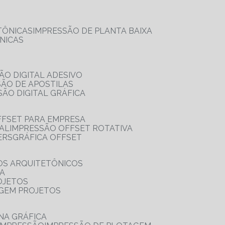
TÔNICAS
IMPRESSÃO DE PLANTA BAIXA
NICAS
ÃO DIGITAL ADESIVO
SÃO DE APOSTILAS
SÃO DIGITAL GRÁFICA
FFSET PARA EMPRESA
TAL
IMPRESSÃO OFFSET ROTATIVA
ERS
GRÁFICA OFFSET
OS ARQUITETÔNICOS
IA
OJETOS
AGEM PROJETOS
NA GRÁFICA