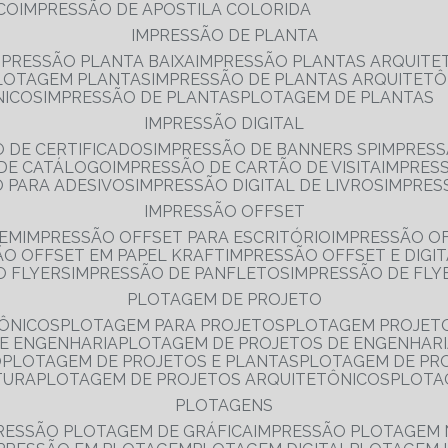
NCO
IMPRESSÃO DE APOSTILA COLORIDA
IMPRESSÃO DE PLANTA
MPRESSÃO PLANTA BAIXA
IMPRESSÃO PLANTAS ARQUITE
PLOTAGEM PLANTAS
IMPRESSÃO DE PLANTAS ARQUITETÔ
NICOS
IMPRESSÃO DE PLANTAS
PLOTAGEM DE PLANTAS
IMPRESSÃO DIGITAL
O DE CERTIFICADOS
IMPRESSÃO DE BANNERS SP
IMPRESS
 DE CATÁLOGO
IMPRESSÃO DE CARTÃO DE VISITA
IMPRES
O PARA ADESIVOS
IMPRESSÃO DIGITAL DE LIVROS
IMPRES
IMPRESSÃO OFFSET
GEM
IMPRESSÃO OFFSET PARA ESCRITÓRIO
IMPRESSÃO O
ÃO OFFSET EM PAPEL KRAFT
IMPRESSÃO OFFSET E DIGI
O FLYERS
IMPRESSÃO DE PANFLETOS
IMPRESSÃO DE FLY
PLOTAGEM DE PROJETO
TÔNICOS
PLOTAGEM PARA PROJETOS
PLOTAGEM PROJET
DE ENGENHARIA
PLOTAGEM DE PROJETOS DE ENGENHAR
O
PLOTAGEM DE PROJETOS E PLANTAS
PLOTAGEM DE PR
TURA
PLOTAGEM DE PROJETOS ARQUITETÔNICOS
PLOT
PLOTAGENS
RESSÃO PLOTAGEM DE GRÁFICA
IMPRESSÃO PLOTAGEM 