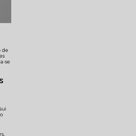
o de
es
ta-se
s
sui
go
rs,