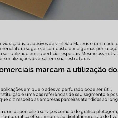
 envidraçadas, o adesivos de vinil São Mateus é um model
nomenclatura sugere, é composto por algumas perfuraçõ
a ser utilizado em superfícies especiais. Mesmo assim, tra
ersonalizações diversas em suas estruturas.
omerciais marcam a utilização do
aplicações em que o adesivo perfurado pode ser útil,
instituição é uma das referências de seu segmento e pos
que diz respeito às empresas parceiras atendidas ao lon
já que disponibiliza serviços como o de gráfica plotagem,
aulo, gráfica offset, impressão digital, impressão de flye