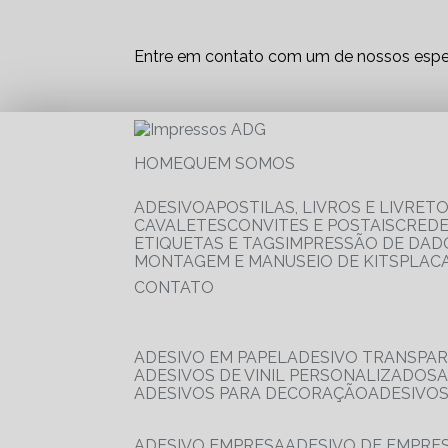
Entre em contato com um de nossos espec
HOME
QUEM SOMOS
ADESIVO
APOSTILAS, LIVROS E LIVRET
CAVALETES
CONVITES E POSTAIS
CRED
ETIQUETAS E TAGS
IMPRESSÃO DE DADO
MONTAGEM E MANUSEIO DE KITS
PLAC
CONTATO
ADESIVO EM PAPEL
ADESIVO TRANSPA
ADESIVOS DE VINIL PERSONALIZADOS
ADESIVOS PARA DECORAÇÃO
ADESIVO
ADESIVO EMPRESA
ADESIVO DE EMPR