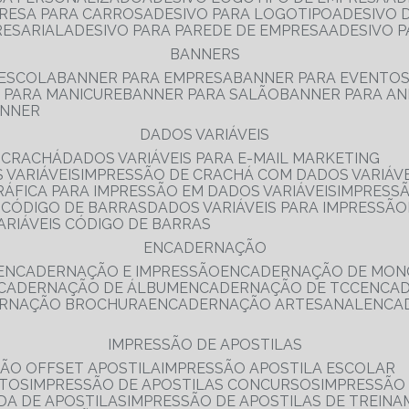
PRESA PARA CARROS
ADESIVO PARA LOGOTIPO
ADESIVO
RESARIAL
ADESIVO PARA PAREDE DE EMPRESA
ADESIVO 
BANNERS
 ESCOLA
BANNER PARA EMPRESA
BANNER PARA EVENTO
R PARA MANICURE
BANNER PARA SALÃO
BANNER PARA AN
ANNER
DADOS VARIÁVEIS
E CRACHÁ
DADOS VARIÁVEIS PARA E-MAIL MARKETING
 VARIÁVEIS
IMPRESSÃO DE CRACHÁ COM DADOS VARIÁVE
GRÁFICA PARA IMPRESSÃO EM DADOS VARIÁVEIS
IMPRESS
E CÓDIGO DE BARRAS
DADOS VARIÁVEIS PARA IMPRESSÃO
VARIÁVEIS CÓDIGO DE BARRAS
ENCADERNAÇÃO
ENCADERNAÇÃO E IMPRESSÃO
ENCADERNAÇÃO DE MON
NCADERNAÇÃO DE ÁLBUM
ENCADERNAÇÃO DE TCC
ENCA
ERNAÇÃO BROCHURA
ENCADERNAÇÃO ARTESANAL
ENC
IMPRESSÃO DE APOSTILAS
SÃO OFFSET APOSTILA
IMPRESSÃO APOSTILA ESCOLAR
NTOS
IMPRESSÃO DE APOSTILAS CONCURSOS
IMPRESSÃO
DA DE APOSTILAS
IMPRESSÃO DE APOSTILAS DE TREIN