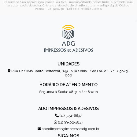
reservado. Sua reprodução, parcial ou total, mesmo citando nossos links, é proibida sem
a autorização do autor. Crime de violação de direito autoral – artigo 184 do Código
Penal –
Lei 9610/98 - Lei de direitos autorais
.
UNIDADES
Rua Dr. Sílvio Dante Bertacchi, 849 - Vila Sônia - São Paulo - SP - 05625-
000
HORÁRIO DE ATENDIMENTO
Segunda à Sexta: 08:30h às 18:00h
ADG IMPRESSOS & ADESIVOS
(11) 3151-6697
(11) 99502-4843
atendimento@impressosadg.com.br
SIGA-NOS