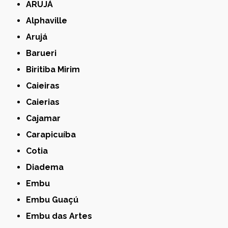
ARUJÁ
Alphaville
Arujá
Barueri
Biritiba Mirim
Caieiras
Caierias
Cajamar
Carapicuíba
Cotia
Diadema
Embu
Embu Guaçú
Embu das Artes