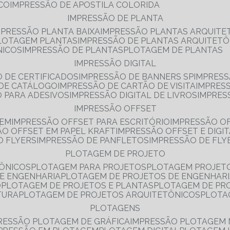
NCO
IMPRESSÃO DE APOSTILA COLORIDA
IMPRESSÃO DE PLANTA
MPRESSÃO PLANTA BAIXA
IMPRESSÃO PLANTAS ARQUITE
PLOTAGEM PLANTAS
IMPRESSÃO DE PLANTAS ARQUITETÔ
NICOS
IMPRESSÃO DE PLANTAS
PLOTAGEM DE PLANTAS
IMPRESSÃO DIGITAL
O DE CERTIFICADOS
IMPRESSÃO DE BANNERS SP
IMPRESS
 DE CATÁLOGO
IMPRESSÃO DE CARTÃO DE VISITA
IMPRES
O PARA ADESIVOS
IMPRESSÃO DIGITAL DE LIVROS
IMPRES
IMPRESSÃO OFFSET
GEM
IMPRESSÃO OFFSET PARA ESCRITÓRIO
IMPRESSÃO O
ÃO OFFSET EM PAPEL KRAFT
IMPRESSÃO OFFSET E DIGI
O FLYERS
IMPRESSÃO DE PANFLETOS
IMPRESSÃO DE FLY
PLOTAGEM DE PROJETO
TÔNICOS
PLOTAGEM PARA PROJETOS
PLOTAGEM PROJET
DE ENGENHARIA
PLOTAGEM DE PROJETOS DE ENGENHAR
O
PLOTAGEM DE PROJETOS E PLANTAS
PLOTAGEM DE PR
TURA
PLOTAGEM DE PROJETOS ARQUITETÔNICOS
PLOT
PLOTAGENS
RESSÃO PLOTAGEM DE GRÁFICA
IMPRESSÃO PLOTAGEM 