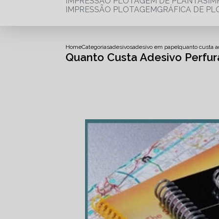
IMPRESSÃO PLOTAGEM DE PLANTAS
I
IMPRESSÃO PLOTAGEM
GRÁFICA DE P
Home
Categorias
adesivos
adesivo em papel
quanto custa a
Quanto Custa Adesivo Perfur