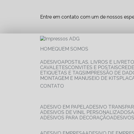
Entre em contato com um de nossos espec
HOME
QUEM SOMOS
ADESIVO
APOSTILAS, LIVROS E LIVRET
CAVALETES
CONVITES E POSTAIS
CRED
ETIQUETAS E TAGS
IMPRESSÃO DE DADO
MONTAGEM E MANUSEIO DE KITS
PLAC
CONTATO
ADESIVO EM PAPEL
ADESIVO TRANSPA
ADESIVOS DE VINIL PERSONALIZADOS
ADESIVOS PARA DECORAÇÃO
ADESIVO
ADESIVO EMPRESA
ADESIVO DE EMPR