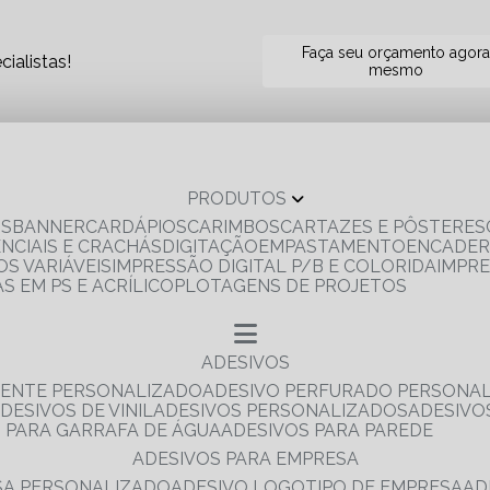
Faça seu orçamento agor
ialistas!
mesmo
PRODUTOS
OS
BANNER
CARDÁPIOS
CARIMBOS
CARTAZES E PÔSTERES
ENCIAIS E CRACHÁS
DIGITAÇÃO
EMPASTAMENTO
ENCADE
S VARIÁVEIS
IMPRESSÃO DIGITAL P/B E COLORIDA
IMPR
AS EM PS E ACRÍLICO
PLOTAGENS DE PROJETOS
ADESIVOS
RENTE PERSONALIZADO
ADESIVO PERFURADO PERSONA
ADESIVOS DE VINIL
ADESIVOS PERSONALIZADOS
ADESIV
S PARA GARRAFA DE ÁGUA
ADESIVOS PARA PAREDE
ADESIVOS PARA EMPRESA
ESA PERSONALIZADO
ADESIVO LOGOTIPO DE EMPRESA
A