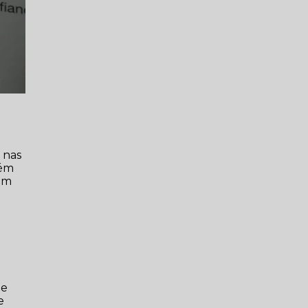
 nas
lém
 um
te
e