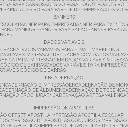
PRESA PARA CARROS
ADESIVO PARA LOGOTIPO
ADESIVO
RESARIAL
ADESIVO PARA PAREDE DE EMPRESA
ADESIVO 
BANNERS
 ESCOLA
BANNER PARA EMPRESA
BANNER PARA EVENTO
R PARA MANICURE
BANNER PARA SALÃO
BANNER PARA AN
ANNER
DADOS VARIÁVEIS
E CRACHÁ
DADOS VARIÁVEIS PARA E-MAIL MARKETING
 VARIÁVEIS
IMPRESSÃO DE CRACHÁ COM DADOS VARIÁVE
GRÁFICA PARA IMPRESSÃO EM DADOS VARIÁVEIS
IMPRESS
E CÓDIGO DE BARRAS
DADOS VARIÁVEIS PARA IMPRESSÃO
VARIÁVEIS CÓDIGO DE BARRAS
ENCADERNAÇÃO
ENCADERNAÇÃO E IMPRESSÃO
ENCADERNAÇÃO DE MON
NCADERNAÇÃO DE ÁLBUM
ENCADERNAÇÃO DE TCC
ENCA
ERNAÇÃO BROCHURA
ENCADERNAÇÃO ARTESANAL
ENC
IMPRESSÃO DE APOSTILAS
SÃO OFFSET APOSTILA
IMPRESSÃO APOSTILA ESCOLAR
NTOS
IMPRESSÃO DE APOSTILAS CONCURSOS
IMPRESSÃO
DA DE APOSTILAS
IMPRESSÃO DE APOSTILAS DE TREIN