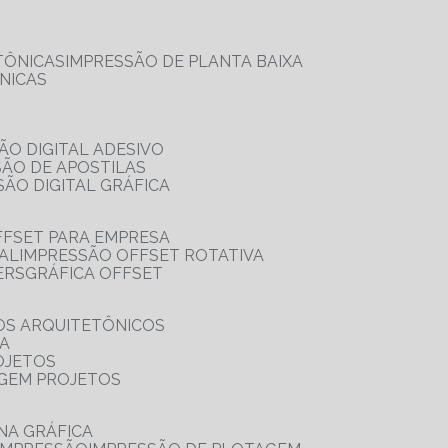
TÔNICAS
IMPRESSÃO DE PLANTA BAIXA
NICAS
ÃO DIGITAL ADESIVO
SÃO DE APOSTILAS
SÃO DIGITAL GRÁFICA
FFSET PARA EMPRESA
TAL
IMPRESSÃO OFFSET ROTATIVA
ERS
GRÁFICA OFFSET
OS ARQUITETÔNICOS
IA
OJETOS
AGEM PROJETOS
NA GRÁFICA