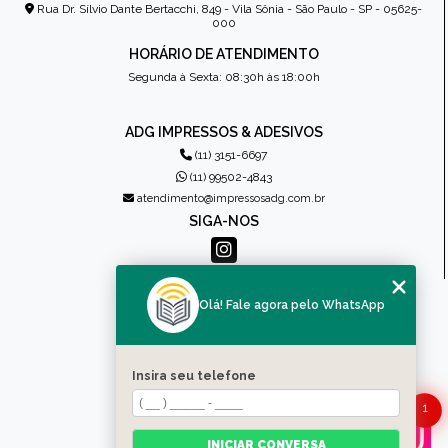
Rua Dr. Sílvio Dante Bertacchi, 849 - Vila Sônia - São Paulo - SP - 05625-
000
HORÁRIO DE ATENDIMENTO
Segunda à Sexta: 08:30h às 18:00h
ADG IMPRESSOS & ADESIVOS
(11) 3151-6697
(11) 99502-4843
atendimento@impressosadg.com.br
SIGA-NOS
MENU
Olá! Fale agora pelo WhatsApp
HOME
QUEM SOMOS
PRODUTOS
Insira seu telefone
CONTATO
CATEGORIAS
1
MAPA DO SITE
INICIAR CONVERSA