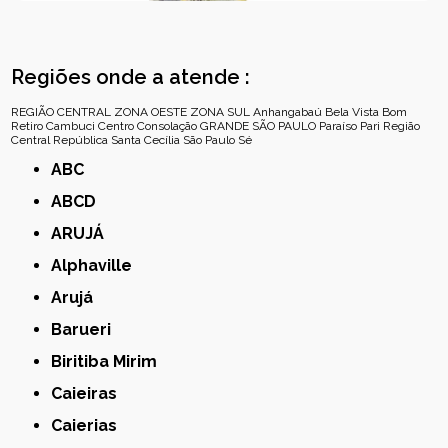
Regiões onde a atende :
REGIÃO CENTRAL
ZONA OESTE
ZONA SUL
Anhangabaú
Bela Vista
Bom
Retiro
Cambuci
Centro
Consolação
GRANDE SÃO PAULO
Paraíso
Pari
Região
Central
República
Santa Cecília
São Paulo
Sé
ABC
ABCD
ARUJÁ
Alphaville
Arujá
Barueri
Biritiba Mirim
Caieiras
Caierias