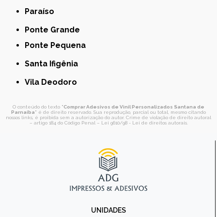
Paraíso
Ponte Grande
Ponte Pequena
Santa Ifigênia
Vila Deodoro
O conteúdo do texto "
Comprar Adesivos de Vinil Personalizados Santana de
Parnaíba
" é de direito reservado. Sua reprodução, parcial ou total, mesmo citando
nossos links, é proibida sem a autorização do autor. Crime de violação de direito autoral
– artigo 184 do Código Penal –
Lei 9610/98 - Lei de direitos autorais
.
UNIDADES