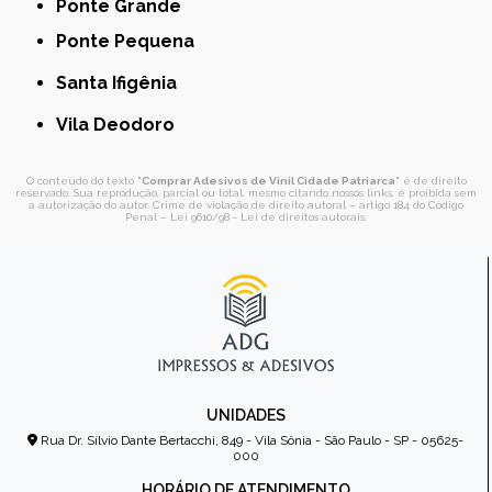
Ponte Grande
Ponte Pequena
Santa Ifigênia
Vila Deodoro
O conteúdo do texto "
Comprar Adesivos de Vinil Cidade Patriarca
" é de direito
reservado. Sua reprodução, parcial ou total, mesmo citando nossos links, é proibida sem
a autorização do autor. Crime de violação de direito autoral – artigo 184 do Código
Penal –
Lei 9610/98 - Lei de direitos autorais
.
UNIDADES
Rua Dr. Sílvio Dante Bertacchi, 849 - Vila Sônia - São Paulo - SP - 05625-
000
HORÁRIO DE ATENDIMENTO