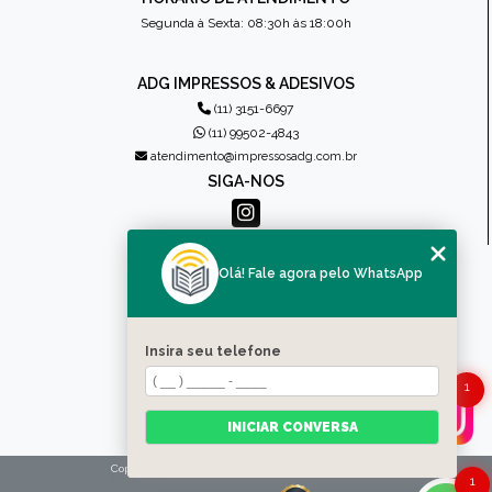
Segunda à Sexta: 08:30h às 18:00h
ADG IMPRESSOS & ADESIVOS
(11) 3151-6697
(11) 99502-4843
atendimento@impressosadg.com.br
SIGA-NOS
MENU
Olá! Fale agora pelo WhatsApp
HOME
QUEM SOMOS
PRODUTOS
Insira seu telefone
CONTATO
CATEGORIAS
1
MAPA DO SITE
INICIAR CONVERSA
Copyright © Impressos ADG. (Lei 9610 de 19/02/1998)
1