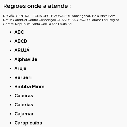
Regiões onde a atende :
REGIÃO CENTRAL
ZONA OESTE
ZONA SUL
Anhangabaú
Bela Vista
Bom
Retiro
Cambuci
Centro
Consolação
GRANDE SÃO PAULO
Paraíso
Pari
Região
Central
República
Santa Cecília
São Paulo
Sé
ABC
ABCD
ARUJÁ
Alphaville
Arujá
Barueri
Biritiba Mirim
Caieiras
Caierias
Cajamar
Carapicuíba