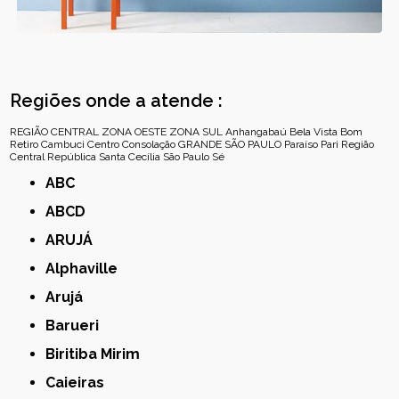
Regiões onde a atende :
REGIÃO CENTRAL
ZONA OESTE
ZONA SUL
Anhangabaú
Bela Vista
Bom
Retiro
Cambuci
Centro
Consolação
GRANDE SÃO PAULO
Paraíso
Pari
Região
Central
República
Santa Cecília
São Paulo
Sé
ABC
ABCD
ARUJÁ
Alphaville
Arujá
Barueri
Biritiba Mirim
Caieiras