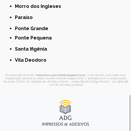
Morro dos Ingleses
Paraíso
Ponte Grande
Ponte Pequena
Santa Ifigênia
Vila Deodoro
O conteúdo do texto "
Adesivos para Embalagens Luz
" é de direito reservado. Sua
reprodução, parcial ou total, mesmo citando nossos links, é proibida sem a autorização
do autor. Crime de violação de direito autoral – artigo 184 do Código Penal –
Lei 9610/98
- Lei de direitos autorais
.