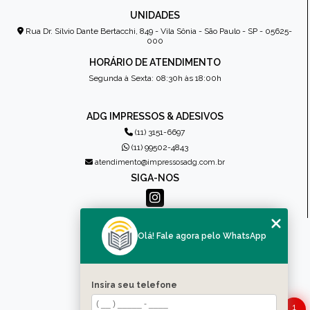
UNIDADES
Rua Dr. Sílvio Dante Bertacchi, 849 - Vila Sônia - São Paulo - SP - 05625-
000
HORÁRIO DE ATENDIMENTO
Segunda à Sexta: 08:30h às 18:00h
ADG IMPRESSOS & ADESIVOS
(11) 3151-6697
(11) 99502-4843
atendimento@impressosadg.com.br
SIGA-NOS
MENU
Olá! Fale agora pelo WhatsApp
HOME
QUEM SOMOS
PRODUTOS
Insira seu telefone
CONTATO
CATEGORIAS
1