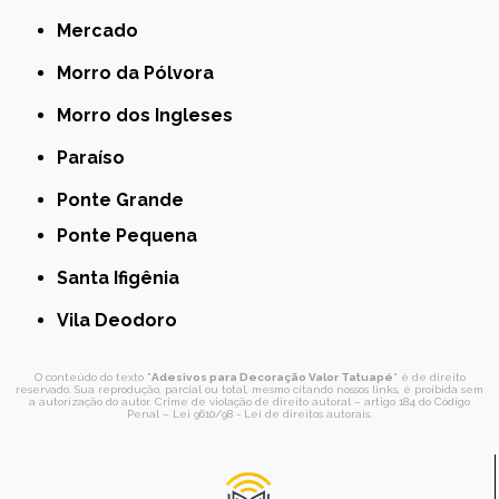
Mercado
Morro da Pólvora
Morro dos Ingleses
Paraíso
Ponte Grande
Ponte Pequena
Santa Ifigênia
Vila Deodoro
O conteúdo do texto "
Adesivos para Decoração Valor Tatuapé
" é de direito
reservado. Sua reprodução, parcial ou total, mesmo citando nossos links, é proibida sem
a autorização do autor. Crime de violação de direito autoral – artigo 184 do Código
Penal –
Lei 9610/98 - Lei de direitos autorais
.