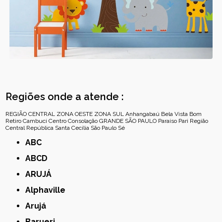
Regiões onde a atende :
REGIÃO CENTRAL
ZONA OESTE
ZONA SUL
Anhangabaú
Bela Vista
Bom
Retiro
Cambuci
Centro
Consolação
GRANDE SÃO PAULO
Paraíso
Pari
Região
Central
República
Santa Cecília
São Paulo
Sé
ABC
ABCD
ARUJÁ
Alphaville
Arujá
Barueri