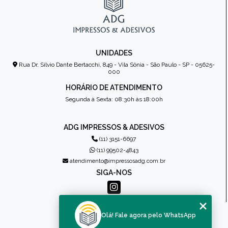
UNIDADES
Rua Dr. Sílvio Dante Bertacchi, 849 - Vila Sônia - São Paulo - SP - 05625-
000
HORÁRIO DE ATENDIMENTO
Segunda à Sexta: 08:30h às 18:00h
ADG IMPRESSOS & ADESIVOS
(11) 3151-6697
(11) 99502-4843
atendimento@impressosadg.com.br
SIGA-NOS
MENU
Olá! Fale agora pelo WhatsApp
HOME