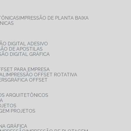
TÔNICAS
IMPRESSÃO DE PLANTA BAIXA
NICAS
ÃO DIGITAL ADESIVO
SÃO DE APOSTILAS
SÃO DIGITAL GRÁFICA
FFSET PARA EMPRESA
TAL
IMPRESSÃO OFFSET ROTATIVA
ERS
GRÁFICA OFFSET
OS ARQUITETÔNICOS
IA
OJETOS
AGEM PROJETOS
NA GRÁFICA