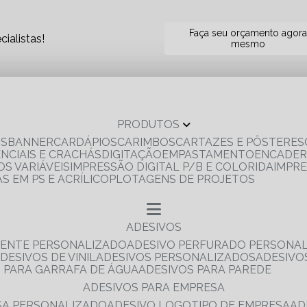
Faça seu orçamento agor
ialistas!
mesmo
PRODUTOS
OS
BANNER
CARDÁPIOS
CARIMBOS
CARTAZES E PÔSTERES
ENCIAIS E CRACHÁS
DIGITAÇÃO
EMPASTAMENTO
ENCADE
S VARIÁVEIS
IMPRESSÃO DIGITAL P/B E COLORIDA
IMPR
AS EM PS E ACRÍLICO
PLOTAGENS DE PROJETOS
ADESIVOS
RENTE PERSONALIZADO
ADESIVO PERFURADO PERSONA
ADESIVOS DE VINIL
ADESIVOS PERSONALIZADOS
ADESIV
S PARA GARRAFA DE ÁGUA
ADESIVOS PARA PAREDE
ADESIVOS PARA EMPRESA
ESA PERSONALIZADO
ADESIVO LOGOTIPO DE EMPRESA
A