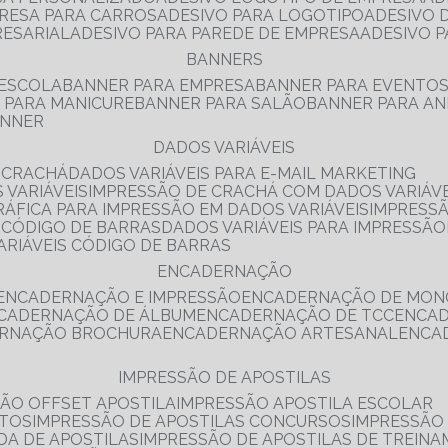
PRESA PARA CARROS
ADESIVO PARA LOGOTIPO
ADESIVO
RESARIAL
ADESIVO PARA PAREDE DE EMPRESA
ADESIVO 
BANNERS
 ESCOLA
BANNER PARA EMPRESA
BANNER PARA EVENTO
R PARA MANICURE
BANNER PARA SALÃO
BANNER PARA AN
ANNER
DADOS VARIÁVEIS
E CRACHÁ
DADOS VARIÁVEIS PARA E-MAIL MARKETING
 VARIÁVEIS
IMPRESSÃO DE CRACHÁ COM DADOS VARIÁVE
GRÁFICA PARA IMPRESSÃO EM DADOS VARIÁVEIS
IMPRESS
E CÓDIGO DE BARRAS
DADOS VARIÁVEIS PARA IMPRESSÃO
VARIÁVEIS CÓDIGO DE BARRAS
ENCADERNAÇÃO
ENCADERNAÇÃO E IMPRESSÃO
ENCADERNAÇÃO DE MON
NCADERNAÇÃO DE ÁLBUM
ENCADERNAÇÃO DE TCC
ENCA
ERNAÇÃO BROCHURA
ENCADERNAÇÃO ARTESANAL
ENC
IMPRESSÃO DE APOSTILAS
SÃO OFFSET APOSTILA
IMPRESSÃO APOSTILA ESCOLAR
NTOS
IMPRESSÃO DE APOSTILAS CONCURSOS
IMPRESSÃO
DA DE APOSTILAS
IMPRESSÃO DE APOSTILAS DE TREIN