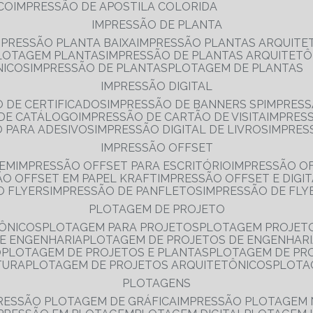
NCO
IMPRESSÃO DE APOSTILA COLORIDA
IMPRESSÃO DE PLANTA
MPRESSÃO PLANTA BAIXA
IMPRESSÃO PLANTAS ARQUITE
PLOTAGEM PLANTAS
IMPRESSÃO DE PLANTAS ARQUITETÔ
NICOS
IMPRESSÃO DE PLANTAS
PLOTAGEM DE PLANTAS
IMPRESSÃO DIGITAL
O DE CERTIFICADOS
IMPRESSÃO DE BANNERS SP
IMPRESS
 DE CATÁLOGO
IMPRESSÃO DE CARTÃO DE VISITA
IMPRES
O PARA ADESIVOS
IMPRESSÃO DIGITAL DE LIVROS
IMPRES
IMPRESSÃO OFFSET
GEM
IMPRESSÃO OFFSET PARA ESCRITÓRIO
IMPRESSÃO O
ÃO OFFSET EM PAPEL KRAFT
IMPRESSÃO OFFSET E DIGI
O FLYERS
IMPRESSÃO DE PANFLETOS
IMPRESSÃO DE FLY
PLOTAGEM DE PROJETO
TÔNICOS
PLOTAGEM PARA PROJETOS
PLOTAGEM PROJET
DE ENGENHARIA
PLOTAGEM DE PROJETOS DE ENGENHAR
O
PLOTAGEM DE PROJETOS E PLANTAS
PLOTAGEM DE PR
TURA
PLOTAGEM DE PROJETOS ARQUITETÔNICOS
PLOT
PLOTAGENS
RESSÃO PLOTAGEM DE GRÁFICA
IMPRESSÃO PLOTAGEM 