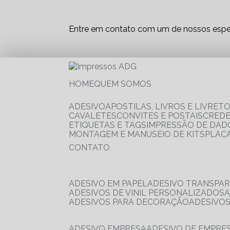
Entre em contato com um de nossos espec
HOME
QUEM SOMOS
ADESIVO
APOSTILAS, LIVROS E LIVRET
CAVALETES
CONVITES E POSTAIS
CRED
ETIQUETAS E TAGS
IMPRESSÃO DE DADO
MONTAGEM E MANUSEIO DE KITS
PLAC
CONTATO
ADESIVO EM PAPEL
ADESIVO TRANSPA
ADESIVOS DE VINIL PERSONALIZADOS
ADESIVOS PARA DECORAÇÃO
ADESIVO
ADESIVO EMPRESA
ADESIVO DE EMPR