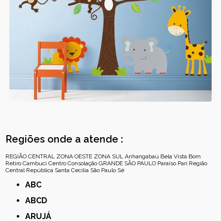
Regiões onde a atende :
REGIÃO CENTRAL
ZONA OESTE
ZONA SUL
Anhangabaú
Bela Vista
Bom
Retiro
Cambuci
Centro
Consolação
GRANDE SÃO PAULO
Paraíso
Pari
Região
Central
República
Santa Cecília
São Paulo
Sé
ABC
ABCD
ARUJÁ