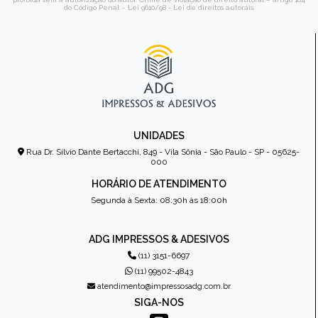
do Código Penal –
Lei 9610/98 - Lei de direitos autorais
.
UNIDADES
Rua Dr. Sílvio Dante Bertacchi, 849 - Vila Sônia - São Paulo - SP - 05625-
000
HORÁRIO DE ATENDIMENTO
Segunda à Sexta: 08:30h às 18:00h
ADG IMPRESSOS & ADESIVOS
(11) 3151-6697
(11) 99502-4843
atendimento@impressosadg.com.br
SIGA-NOS