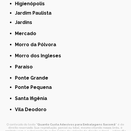
Higienópolis
Jardim Paulista
Jardins
Mercado
Morro da Pólvora
Morro dos Ingleses
Paraíso
Ponte Grande
Ponte Pequena
Santa Ifigênia
Vila Deodoro
O conteúdo do texto "
Quanto Custa Adesivos para Embalagens Sacomã
" é de
direito reservado. Sua reprodução, parcial ou total, mesmo citando nossos links, é
proibida sem a autorização do autor. Crime de violação de direito autoral – artigo 184