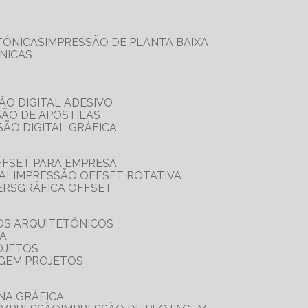
TÔNICAS
IMPRESSÃO DE PLANTA BAIXA
NICAS
ÃO DIGITAL ADESIVO
SÃO DE APOSTILAS
SÃO DIGITAL GRÁFICA
FFSET PARA EMPRESA
TAL
IMPRESSÃO OFFSET ROTATIVA
ERS
GRÁFICA OFFSET
OS ARQUITETÔNICOS
IA
OJETOS
AGEM PROJETOS
NA GRÁFICA