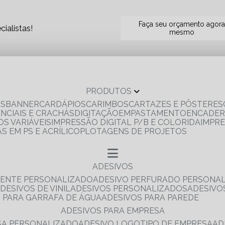
Faça seu orçamento agor
ialistas!
mesmo
PRODUTOS
OS
BANNER
CARDÁPIOS
CARIMBOS
CARTAZES E PÔSTERES
ENCIAIS E CRACHÁS
DIGITAÇÃO
EMPASTAMENTO
ENCADE
S VARIÁVEIS
IMPRESSÃO DIGITAL P/B E COLORIDA
IMPR
AS EM PS E ACRÍLICO
PLOTAGENS DE PROJETOS
ADESIVOS
RENTE PERSONALIZADO
ADESIVO PERFURADO PERSONA
ADESIVOS DE VINIL
ADESIVOS PERSONALIZADOS
ADESIV
S PARA GARRAFA DE ÁGUA
ADESIVOS PARA PAREDE
ADESIVOS PARA EMPRESA
ESA PERSONALIZADO
ADESIVO LOGOTIPO DE EMPRESA
A