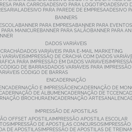
PRESA PARA CARROS
ADESIVO PARA LOGOTIPO
ADESIVO
RESARIAL
ADESIVO PARA PAREDE DE EMPRESA
ADESIVO 
BANNERS
 ESCOLA
BANNER PARA EMPRESA
BANNER PARA EVENTO
R PARA MANICURE
BANNER PARA SALÃO
BANNER PARA AN
ANNER
DADOS VARIÁVEIS
E CRACHÁ
DADOS VARIÁVEIS PARA E-MAIL MARKETING
 VARIÁVEIS
IMPRESSÃO DE CRACHÁ COM DADOS VARIÁVE
GRÁFICA PARA IMPRESSÃO EM DADOS VARIÁVEIS
IMPRESS
E CÓDIGO DE BARRAS
DADOS VARIÁVEIS PARA IMPRESSÃO
VARIÁVEIS CÓDIGO DE BARRAS
ENCADERNAÇÃO
ENCADERNAÇÃO E IMPRESSÃO
ENCADERNAÇÃO DE MON
NCADERNAÇÃO DE ÁLBUM
ENCADERNAÇÃO DE TCC
ENCA
ERNAÇÃO BROCHURA
ENCADERNAÇÃO ARTESANAL
ENC
IMPRESSÃO DE APOSTILAS
SÃO OFFSET APOSTILA
IMPRESSÃO APOSTILA ESCOLAR
NTOS
IMPRESSÃO DE APOSTILAS CONCURSOS
IMPRESSÃO
DA DE APOSTILAS
IMPRESSÃO DE APOSTILAS DE TREIN