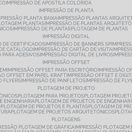
NCO
IMPRESSÃO DE APOSTILA COLORIDA
IMPRESSÃO DE PLANTA
MPRESSÃO PLANTA BAIXA
IMPRESSÃO PLANTAS ARQUITE
PLOTAGEM PLANTAS
IMPRESSÃO DE PLANTAS ARQUITETÔ
NICOS
IMPRESSÃO DE PLANTAS
PLOTAGEM DE PLANTAS
IMPRESSÃO DIGITAL
O DE CERTIFICADOS
IMPRESSÃO DE BANNERS SP
IMPRESS
 DE CATÁLOGO
IMPRESSÃO DE CARTÃO DE VISITA
IMPRES
O PARA ADESIVOS
IMPRESSÃO DIGITAL DE LIVROS
IMPRES
IMPRESSÃO OFFSET
GEM
IMPRESSÃO OFFSET PARA ESCRITÓRIO
IMPRESSÃO O
ÃO OFFSET EM PAPEL KRAFT
IMPRESSÃO OFFSET E DIGI
O FLYERS
IMPRESSÃO DE PANFLETOS
IMPRESSÃO DE FLY
PLOTAGEM DE PROJETO
TÔNICOS
PLOTAGEM PARA PROJETOS
PLOTAGEM PROJET
DE ENGENHARIA
PLOTAGEM DE PROJETOS DE ENGENHAR
O
PLOTAGEM DE PROJETOS E PLANTAS
PLOTAGEM DE PR
TURA
PLOTAGEM DE PROJETOS ARQUITETÔNICOS
PLOT
PLOTAGENS
RESSÃO PLOTAGEM DE GRÁFICA
IMPRESSÃO PLOTAGEM 