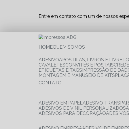
Entre em contato com um de nossos espec
HOME
QUEM SOMOS
ADESIVO
APOSTILAS, LIVROS E LIVRET
CAVALETES
CONVITES E POSTAIS
CRED
ETIQUETAS E TAGS
IMPRESSÃO DE DADO
MONTAGEM E MANUSEIO DE KITS
PLAC
CONTATO
ADESIVO EM PAPEL
ADESIVO TRANSPA
ADESIVOS DE VINIL PERSONALIZADOS
ADESIVOS PARA DECORAÇÃO
ADESIVO
ADESIVO EMPRESA
ADESIVO DE EMPR