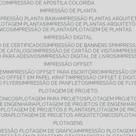
NCO
IMPRESSÃO DE APOSTILA COLORIDA
IMPRESSÃO DE PLANTA
MPRESSÃO PLANTA BAIXA
IMPRESSÃO PLANTAS ARQUITE
PLOTAGEM PLANTAS
IMPRESSÃO DE PLANTAS ARQUITETÔ
NICOS
IMPRESSÃO DE PLANTAS
PLOTAGEM DE PLANTAS
IMPRESSÃO DIGITAL
O DE CERTIFICADOS
IMPRESSÃO DE BANNERS SP
IMPRESS
 DE CATÁLOGO
IMPRESSÃO DE CARTÃO DE VISITA
IMPRES
O PARA ADESIVOS
IMPRESSÃO DIGITAL DE LIVROS
IMPRES
IMPRESSÃO OFFSET
GEM
IMPRESSÃO OFFSET PARA ESCRITÓRIO
IMPRESSÃO O
ÃO OFFSET EM PAPEL KRAFT
IMPRESSÃO OFFSET E DIGI
O FLYERS
IMPRESSÃO DE PANFLETOS
IMPRESSÃO DE FLY
PLOTAGEM DE PROJETO
TÔNICOS
PLOTAGEM PARA PROJETOS
PLOTAGEM PROJET
DE ENGENHARIA
PLOTAGEM DE PROJETOS DE ENGENHAR
O
PLOTAGEM DE PROJETOS E PLANTAS
PLOTAGEM DE PR
TURA
PLOTAGEM DE PROJETOS ARQUITETÔNICOS
PLOT
PLOTAGENS
RESSÃO PLOTAGEM DE GRÁFICA
IMPRESSÃO PLOTAGEM 