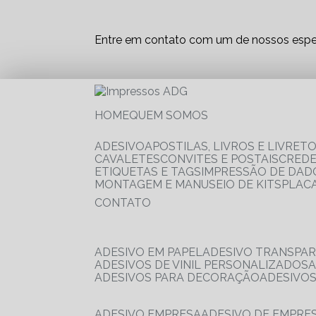
Entre em contato com um de nossos espec
HOME
QUEM SOMOS
ADESIVO
APOSTILAS, LIVROS E LIVRET
CAVALETES
CONVITES E POSTAIS
CRED
ETIQUETAS E TAGS
IMPRESSÃO DE DADO
MONTAGEM E MANUSEIO DE KITS
PLAC
CONTATO
ADESIVO EM PAPEL
ADESIVO TRANSPA
ADESIVOS DE VINIL PERSONALIZADOS
ADESIVOS PARA DECORAÇÃO
ADESIVO
ADESIVO EMPRESA
ADESIVO DE EMPR