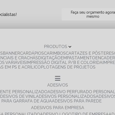
Faça seu orçamento agor
ialistas!
mesmo
PRODUTOS
OS
BANNER
CARDÁPIOS
CARIMBOS
CARTAZES E PÔSTERES
ENCIAIS E CRACHÁS
DIGITAÇÃO
EMPASTAMENTO
ENCADE
S VARIÁVEIS
IMPRESSÃO DIGITAL P/B E COLORIDA
IMPR
AS EM PS E ACRÍLICO
PLOTAGENS DE PROJETOS
ADESIVOS
RENTE PERSONALIZADO
ADESIVO PERFURADO PERSONA
ADESIVOS DE VINIL
ADESIVOS PERSONALIZADOS
ADESIV
S PARA GARRAFA DE ÁGUA
ADESIVOS PARA PAREDE
ADESIVOS PARA EMPRESA
ESA PERSONALIZADO
ADESIVO LOGOTIPO DE EMPRESA
A