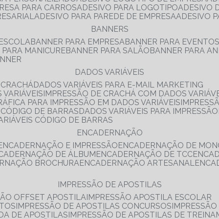
PRESA PARA CARROS
ADESIVO PARA LOGOTIPO
ADESIVO
RESARIAL
ADESIVO PARA PAREDE DE EMPRESA
ADESIVO 
BANNERS
 ESCOLA
BANNER PARA EMPRESA
BANNER PARA EVENTO
R PARA MANICURE
BANNER PARA SALÃO
BANNER PARA AN
ANNER
DADOS VARIÁVEIS
E CRACHÁ
DADOS VARIÁVEIS PARA E-MAIL MARKETING
 VARIÁVEIS
IMPRESSÃO DE CRACHÁ COM DADOS VARIÁVE
GRÁFICA PARA IMPRESSÃO EM DADOS VARIÁVEIS
IMPRESS
E CÓDIGO DE BARRAS
DADOS VARIÁVEIS PARA IMPRESSÃO
VARIÁVEIS CÓDIGO DE BARRAS
ENCADERNAÇÃO
ENCADERNAÇÃO E IMPRESSÃO
ENCADERNAÇÃO DE MON
NCADERNAÇÃO DE ÁLBUM
ENCADERNAÇÃO DE TCC
ENCA
ERNAÇÃO BROCHURA
ENCADERNAÇÃO ARTESANAL
ENC
IMPRESSÃO DE APOSTILAS
SÃO OFFSET APOSTILA
IMPRESSÃO APOSTILA ESCOLAR
NTOS
IMPRESSÃO DE APOSTILAS CONCURSOS
IMPRESSÃO
DA DE APOSTILAS
IMPRESSÃO DE APOSTILAS DE TREIN