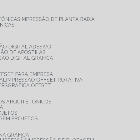
TÔNICAS
IMPRESSÃO DE PLANTA BAIXA
NICAS
ÃO DIGITAL ADESIVO
SÃO DE APOSTILAS
SÃO DIGITAL GRÁFICA
FFSET PARA EMPRESA
TAL
IMPRESSÃO OFFSET ROTATIVA
ERS
GRÁFICA OFFSET
OS ARQUITETÔNICOS
IA
OJETOS
AGEM PROJETOS
NA GRÁFICA