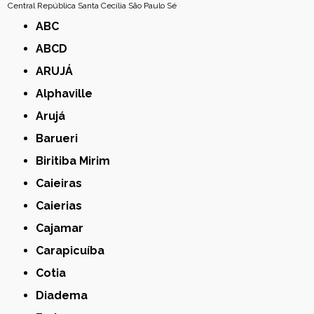
Central
República
Santa Cecília
São Paulo
Sé
ABC
ABCD
ARUJÁ
Alphaville
Arujá
Barueri
Biritiba Mirim
Caieiras
Caierias
Cajamar
Carapicuíba
Cotia
Diadema