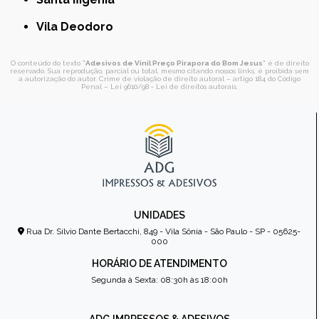
Vila Deodoro
O conteúdo do texto "
Adesivos de Vinil Preço Pirapora do Bom Jesus
" é de direito
reservado. Sua reprodução, parcial ou total, mesmo citando nossos links, é proibida sem
a autorização do autor. Crime de violação de direito autoral – artigo 184 do Código
Penal –
Lei 9610/98 - Lei de direitos autorais
.
UNIDADES
Rua Dr. Sílvio Dante Bertacchi, 849 - Vila Sônia - São Paulo - SP - 05625-
000
HORÁRIO DE ATENDIMENTO
Segunda à Sexta: 08:30h às 18:00h